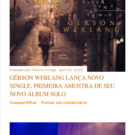
Postado por
Márcio Grings
abril 29, 2026
GÉRSON WERLANG LANÇA NOVO
SINGLE, PRIMEIRA AMOSTRA DE SEU
NOVO ÁLBUM SOLO
Compartilhar
Postar um comentário