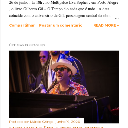
26 de junho , às 18h , no Multipalco Eva Sopher , em Porto Alegre
, o livro Gilberto Gil – O Tempo é o nada que é tudo . A data
coincide com o aniversário de Gil, personagem central da obra, que
reúne mais de cinco décadas de entrevistas de Juarez com o músico
Compartilhar
Postar um comentário
READ MORE »
baiano. Vendas pelo site da editora Memorabilia Resultado de um
longo percurso de escuta e acompanhamento de Juarez Fonseca
sobre a trajetória de Gilberto Gil, o livro nasce do encontro entre o
ÚLTIMAS POSTAGENS
olhar atento do jornalista gaúcho e a obra de um dos artistas mais
importantes da música brasileira. A publicação percorre o período
de 1972 a 2026, reunindo entrevistas realizadas em diferentes
momentos, além de textos sobre discos, shows e aspectos
filosóficos, culturais e políticos que ajudam a compreender a
amplitude da criação, da ...
Postado por
Márcio Grings
junho 19, 2026