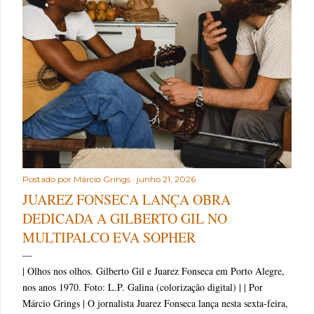
t
a
g
e
n
s
Postado por
Márcio Grings
junho 21, 2026
JUAREZ FONSECA LANÇA OBRA
DEDICADA A GILBERTO GIL NO
MULTIPALCO EVA SOPHER
| Olhos nos olhos. Gilberto Gil e Juarez Fonseca em Porto Alegre,
nos anos 1970. Foto: L.P. Galina (colorização digital) | | Por
Márcio Grings | O jornalista Juarez Fonseca lança nesta sexta-feira,