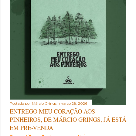
Postado por
Márcio Grings
março 28, 2026
ENTREGO MEU CORAÇÃO AOS
PINHEIROS, DE MÁRCIO GRINGS, JÁ ESTÁ
EM PRÉ-VENDA