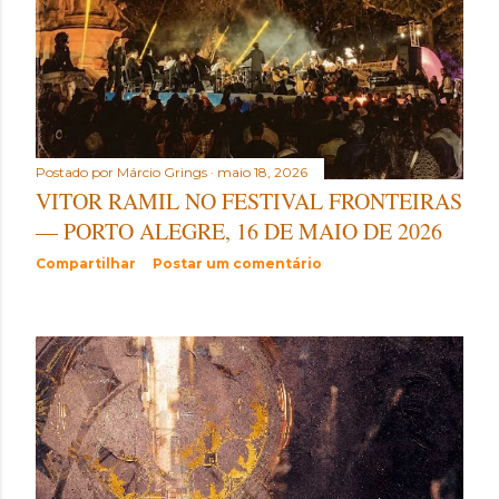
Postado por
Márcio Grings
maio 18, 2026
VITOR RAMIL NO FESTIVAL FRONTEIRAS
— PORTO ALEGRE, 16 DE MAIO DE 2026
Compartilhar
Postar um comentário