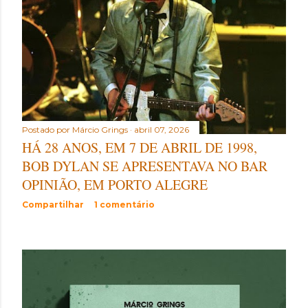
Postado por
Márcio Grings
abril 07, 2026
HÁ 28 ANOS, EM 7 DE ABRIL DE 1998,
BOB DYLAN SE APRESENTAVA NO BAR
OPINIÃO, EM PORTO ALEGRE
Compartilhar
1 comentário