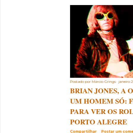
s
t
a
g
e
n
s
Postado por
Márcio Grings
janeiro 
BRIAN JONES, A
UM HOMEM SÓ: F
PARA VER OS RO
PORTO ALEGRE
Compartilhar
Postar um come