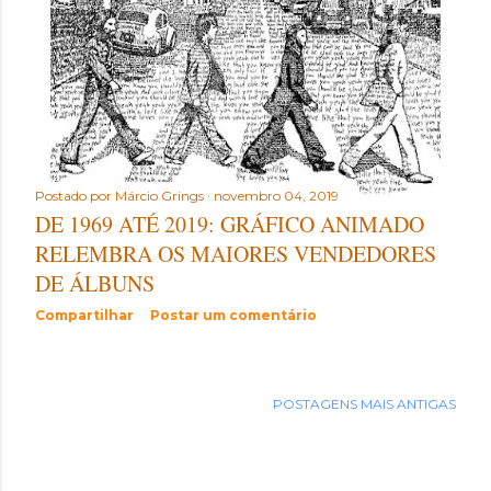
t
a
g
e
n
Postado por
Márcio Grings
novembro 04, 2019
s
DE 1969 ATÉ 2019: GRÁFICO ANIMADO
RELEMBRA OS MAIORES VENDEDORES
DE ÁLBUNS
Compartilhar
Postar um comentário
POSTAGENS MAIS ANTIGAS