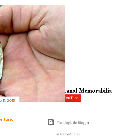
Inscreva-se no canal Memorabilia
 11, 2015
ntário
Tecnologia do Blogger
@MarcioGrings