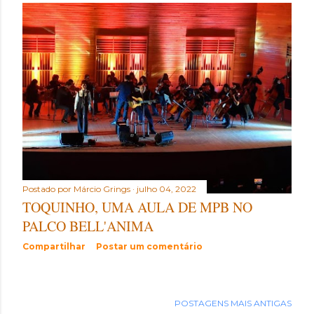
Postado por
Márcio Grings
julho 04, 2022
TOQUINHO, UMA AULA DE MPB NO
PALCO BELL'ANIMA
Compartilhar
Postar um comentário
POSTAGENS MAIS ANTIGAS