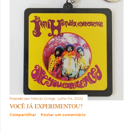
t
a
g
e
n
s
Postado por
Márcio Grings
julho 04, 2022
VOCÊ JÁ EXPERIMENTOU?
Compartilhar
Postar um comentário