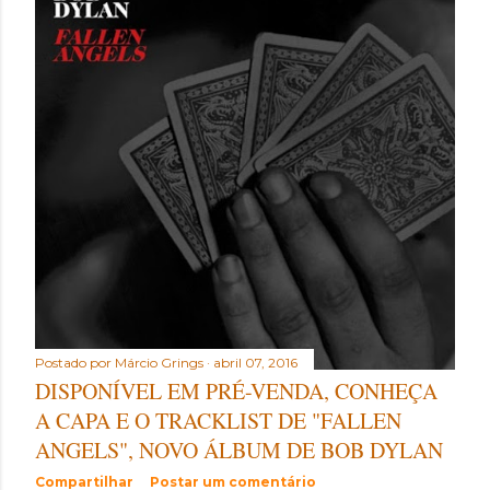
t
a
g
e
n
s
Postado por
Márcio Grings
abril 07, 2016
DISPONÍVEL EM PRÉ-VENDA, CONHEÇA
A CAPA E O TRACKLIST DE "FALLEN
ANGELS", NOVO ÁLBUM DE BOB DYLAN
Compartilhar
Postar um comentário