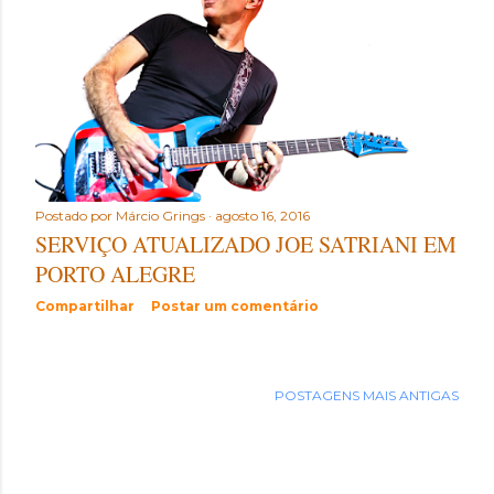
t
a
g
e
n
Postado por
Márcio Grings
agosto 16, 2016
s
SERVIÇO ATUALIZADO JOE SATRIANI EM
PORTO ALEGRE
Compartilhar
Postar um comentário
POSTAGENS MAIS ANTIGAS