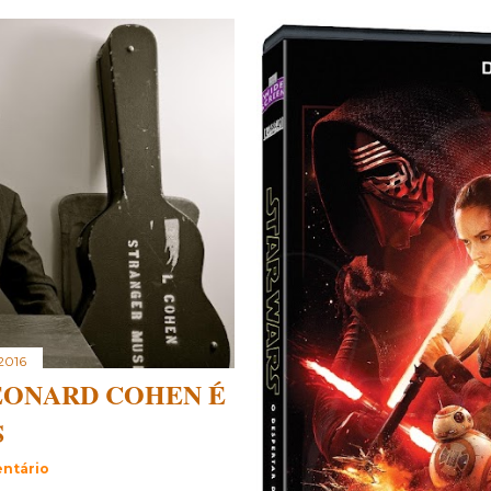
 2016
EONARD COHEN É
S
ntário