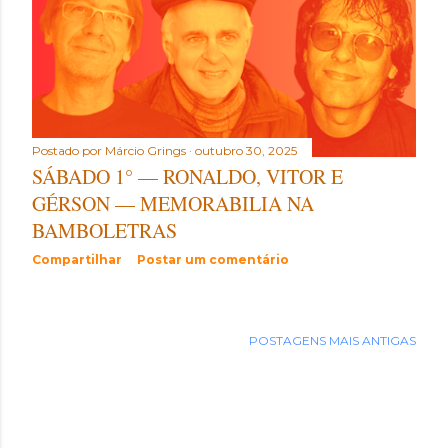
t
a
g
e
Postado por
Márcio Grings
outubro 30, 2025
n
SÁBADO 1° — RONALDO, VITOR E
s
GÉRSON — MEMORABILIA NA
BAMBOLETRAS
Compartilhar
Postar um comentário
POSTAGENS MAIS ANTIGAS