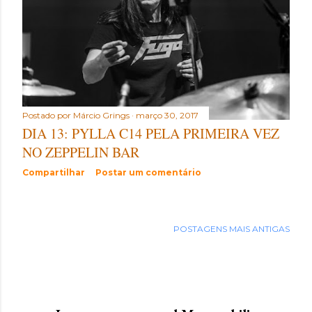
Postado por
Márcio Grings
março 30, 2017
DIA 13: PYLLA C14 PELA PRIMEIRA VEZ
NO ZEPPELIN BAR
Compartilhar
Postar um comentário
POSTAGENS MAIS ANTIGAS