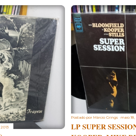
Postado por
Márcio Grings
maio 18,
LP SUPER SESSION
 2013