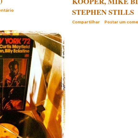
)
KOOPER, MIKE B
STEPHEN STILLS
ntário
Compartilhar
Postar um come