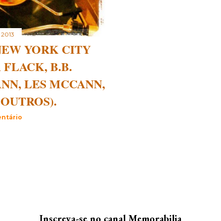
 2013
NEW YORK CITY
 FLACK, B.B.
ANN, LES MCCANN,
 OUTROS).
ntário
Inscreva-se no canal Memorabilia