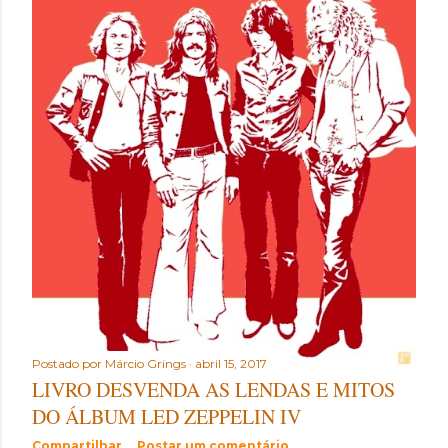
t
a
g
e
n
s
Postado por
Márcio Grings
abril 15, 2017
LIVRO DESVENDA AS LENDAS E MITOS
DO ÁLBUM LED ZEPPELIN IV
Compartilhar
Postar um comentário