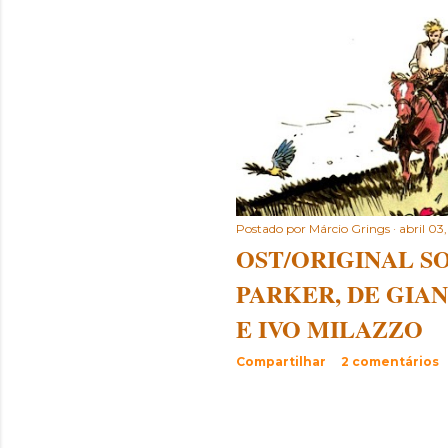
s
t
a
g
e
n
Postado por
Márcio Grings
abril 03
OST/ORIGINAL S
s
PARKER, DE GIA
E IVO MILAZZO
Compartilhar
2 comentários