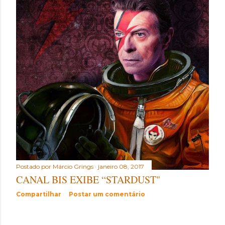
t
a
g
e
n
s
Postado por
Márcio Grings
janeiro 08, 2017
CANAL BIS EXIBE “STARDUST"
Compartilhar
Postar um comentário