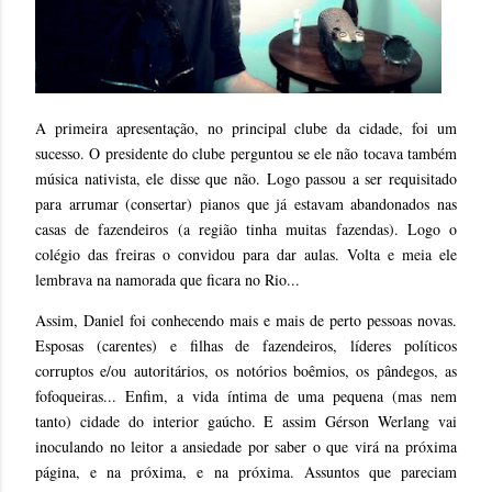
A primeira apresentação, no principal clube da cidade, foi um
sucesso. O presidente do clube perguntou se ele não tocava também
música nativista, ele disse que não. Logo passou a ser requisitado
para arrumar (consertar) pianos que já estavam abandonados nas
casas de fazendeiros (a região tinha muitas fazendas). Logo o
colégio das freiras o convidou para dar aulas. Volta e meia ele
lembrava na namorada que ficara no Rio...
Assim, Daniel foi conhecendo mais e mais de perto pessoas novas.
Esposas (carentes) e filhas de fazendeiros, líderes políticos
corruptos e/ou autoritários, os notórios boêmios, os pândegos, as
fofoqueiras... Enfim, a vida íntima de uma pequena (mas nem
tanto) cidade do interior gaúcho. E assim Gérson Werlang vai
inoculando no leitor a ansiedade por saber o que virá na próxima
página, e na próxima, e na próxima. Assuntos que pareciam