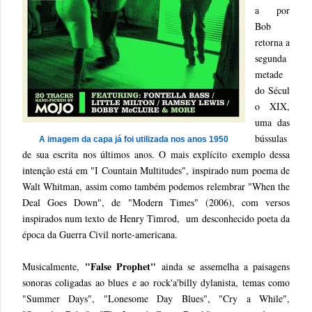
a por
Bob
retorna a
segunda
metade
do Sécul
o XIX,
uma das
bússulas
A imagem da capa já foi utilizada nos anos 1950
de sua escrita nos últimos anos. O mais explícito exemplo dessa
intenção está em "I Countain Multitudes", inspirado num poema de
Walt Whitman, assim como também podemos relembrar "When the
Deal Goes Down", de "Modern Times" (2006), com versos
inspirados num texto de Henry Timrod, um desconhecido poeta da
época da Guerra Civil norte-americana.
"False Prophet"
Musicalmente,
ainda se assemelha a paisagens
sonoras coligadas ao blues e ao rock'a'billy dylanista, temas como
"Summer Days", "Lonesome Day Blues", "Cry a While",