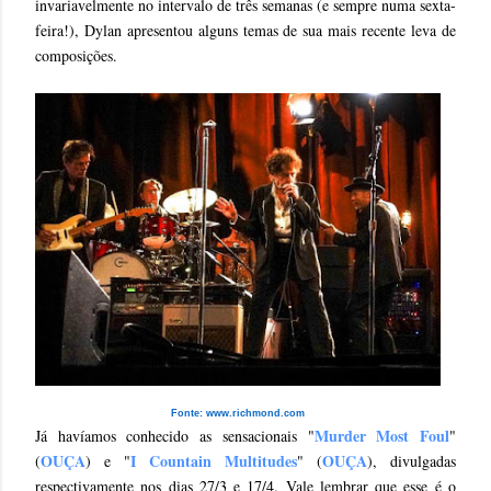
invariavelmente no intervalo de três semanas (e sempre numa sexta-
feira!), Dylan apresentou alguns temas de sua mais recente leva de
composições.
Fonte: www.richmond.com
Murder Most Foul
Já havíamos conhecido as sensacionais "
"
OUÇA
I Countain Multitudes
OUÇA
(
) e "
" (
), divulgadas
respectivamente nos dias 27/3 e 17/4. Vale lembrar que esse é o