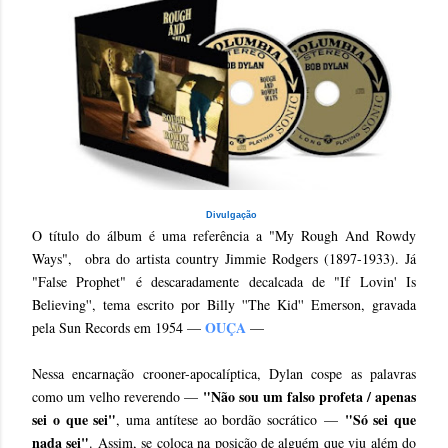
Divulgação
O título do álbum é uma referência a "My Rough And Rowdy
Ways", obra do artista country Jimmie Rodgers (1897-1933). Já
"False Prophet" é descaradamente decalcada de "If Lovin' Is
Believing'', tema escrito por Billy ''The Kid'' Emerson, gravada
OUÇA
pela Sun Records em 1954 —
—
Nessa encarnação crooner-apocalíptica, Dylan cospe as palavras
"Não sou um falso profeta / apenas
como um velho reverendo —
sei o que sei"
"Só sei que
, uma antítese ao bordão socrático —
nada sei"
. Assim, se coloca na posição de alguém que viu além do