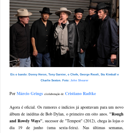
Eis o bando: Donny Heron, Tony Garnier, o Chefe, George Receli, Stu Kimball e
Charlie Sexton. Foto:
John Shearer
#
Márcio Grings
Cristiano Radtke
Por
c/colaboração de
Agora é oficial. Os rumores e indícios já apontavam para um novo
"Rough
álbum de inéditas de Bob Dylan, o primeiro em oito anos.
and Rowdy Ways"
, sucessor de "Tempest" (2012), chega às lojas o
dia 19 de junho (uma sexta-feira). Nas últimas semanas,