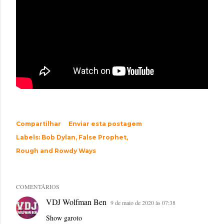
Compartilhar
Enviar esta postagem
Labels:
Bob Dylan
False Prophet
Rough and Rowdy Ways
COMENTÁRIOS
VDJ Wolfman Ben
9 de maio de 2020 às 07:38
Show garoto