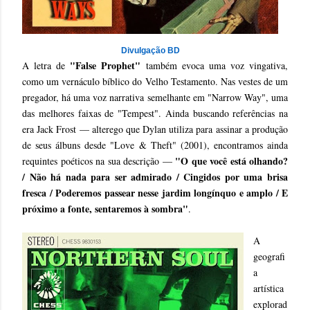
Divulgação BD
"False Prophet"
A letra de
também evoca uma voz vingativa,
como um vernáculo bíblico do Velho Testamento. Nas vestes de um
pregador, há uma voz narrativa semelhante em "Narrow Way", uma
das melhores faixas de "Tempest". Ainda buscando referências na
era Jack Frost — alterego que Dylan utiliza para assinar a produção
de seus álbuns desde "Love & Theft" (2001), encontramos ainda
"O que você está olhando?
requintes poéticos na sua descrição —
/ Não há nada para ser admirado / Cingidos por uma brisa
fresca / Poderemos passear nesse jardim longínquo e amplo / E
próximo a fonte, sentaremos à sombra"
.
A
geografi
a
artística
explorad