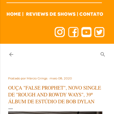
Postado por
Márcio Grings
maio 08, 2020
OUÇA "FALSE PROPHET", NOVO SINGLE
DE "ROUGH AND ROWDY WAYS", 39º
ÁLBUM DE ESTÚDIO DE BOB DYLAN