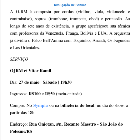
Divulgação Bell'Anima
A OJRM é composta por cordas (violino, viola, violoncelo e
contrabaixo), sopros (trombone, trompete, oboé) e percussão. Ao
longo de sete anos de existência, o grupo aperfeiçoou sua técnica
com professores da Venezuela, França, Bolívia e EUA. A orquestra
já dividiu o Palco Bell’Anima com Toquinho, Anaadi, Os Fagundes
e Los Orientales.
SERVIÇO
OJRM c/ Vitor Ramil
27 de maio
Sábado
19h30
Dia:
|
|
R$100
R$50
Ingressos:
e
(meia-entrada)
Sympla
bilheteria do local
Compre: No
ou na
, no dia do show, a
partir das 18h.
Rua Oniotan, s/n, Recanto Maestro - São João do
Endereço:
Polêsine/RS