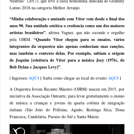
Neutrais" (2017), que teve a faixa homônima indicada ao Grammy
Latino 2018 na categoria Melhor Arranjo.
“Minha colaboração e amizade com Vitor vem desde o final dos
anos 90. Sua unidade estética o credencia como um dos maiores
artistas brasileiros”
, afirma Vagner, que não esconde o orgulho
“Quando Vitor chegou para os ensaios, vários
pela OJRM.
integrantes da orquestra não apenas conheciam suas canções,
mas também o contexto delas. Por exemplo, sabiam a origem
de Joquim [releitura de Vitor para a música Joey (1976), de
Bob Dylan e Jacques Levy]”
.
AQUI
|
AQUI
|
| Ingressos
Saiba como chegar ao local do evento
A Orquestra Jovem Recanto Maestro (OJRM) nasceu em 2015, por
iniciativa da Associação Ontoarte, para levar gratuitamente o ensino
de música a crianças e jovens da quarta colônia de imigração
italiana (São João do Polêsine, Agudo, Restinga Sêca, Dona
Francisca, Candelária, Paraíso do Sul e Santa Maria).