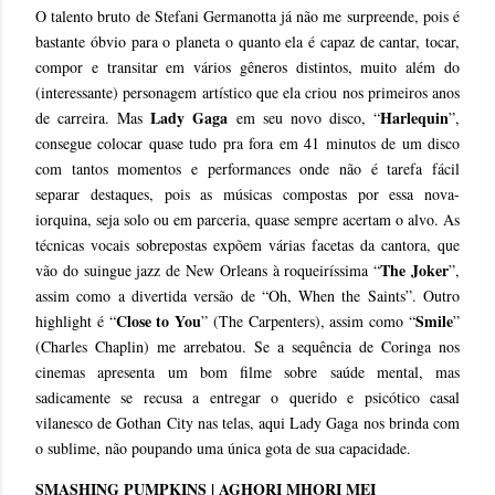
O talento bruto de Stefani Germanotta já não me surpreende, pois é
bastante óbvio para o planeta o quanto ela é capaz de cantar, tocar,
compor e transitar em vários gêneros distintos, muito além do
(interessante) personagem artístico que ela criou nos primeiros anos
Lady Gaga
Harlequin
de carreira. Mas
em seu novo disco, “
”,
consegue colocar quase tudo pra fora em 41 minutos de um disco
com tantos momentos e performances onde não é tarefa fácil
separar destaques, pois as músicas compostas por essa nova-
iorquina, seja solo ou em parceria, quase sempre acertam o alvo. As
técnicas vocais sobrepostas expõem várias facetas da cantora, que
The Joker
vão do suingue jazz de New Orleans à roqueiríssima “
”,
assim como a divertida versão de “Oh, When the Saints”. Outro
Close to You
Smile
highlight é “
” (The Carpenters), assim como “
”
(Charles Chaplin) me arrebatou. Se a sequência de Coringa nos
cinemas apresenta um bom filme sobre saúde mental, mas
sadicamente se recusa a entregar o querido e psicótico casal
vilanesco de Gothan City nas telas, aqui Lady Gaga nos brinda com
o sublime, não poupando uma única gota de sua capacidade.
SMASHING PUMPKINS | AGHORI MHORI MEI