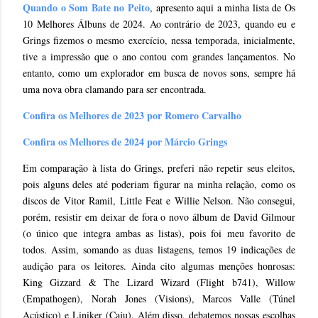
Quando o Som Bate no Peito
, apresento aqui a minha lista de Os
10 Melhores Álbuns de 2024. Ao contrário de 2023, quando eu e
Grings fizemos o mesmo exercício, nessa temporada, inicialmente,
tive a impressão que o ano contou com grandes lançamentos. No
entanto, como um explorador em busca de novos sons, sempre há
uma nova obra clamando para ser encontrada.
Confira os Melhores de 2023 por Romero Carvalho
Confira os Melhores de 2024 por Márcio Grings
Em comparação à lista do Grings, preferi não repetir seus eleitos,
pois alguns deles até poderiam figurar na minha relação, como os
discos de Vitor Ramil, Little Feat e Willie Nelson. Não consegui,
porém, resistir em deixar de fora o novo álbum de David Gilmour
(o único que integra ambas as listas), pois foi meu favorito de
todos. Assim, somando as duas listagens, temos 19 indicações de
audição para os leitores. Ainda cito algumas menções honrosas:
King Gizzard & The Lizard Wizard (Flight b741), Willow
(Empathogen), Norah Jones (Visions), Marcos Valle (Túnel
Acústico) e Liniker (Caju). Além disso, debatemos nossas escolhas