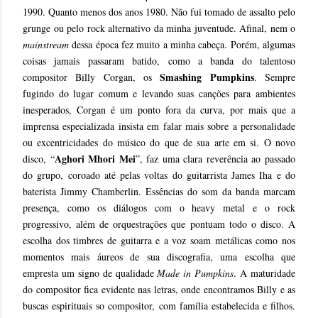
1990. Quanto menos dos anos 1980. Não fui tomado de assalto pelo
grunge ou pelo rock alternativo da minha juventude. Afinal, nem o
mainstream
dessa época fez muito a minha cabeça. Porém, algumas
coisas jamais passaram batido, como a banda do talentoso
Smashing Pumpkins
compositor Billy Corgan, os
. Sempre
fugindo do lugar comum e levando suas canções para ambientes
inesperados, Corgan é um ponto fora da curva, por mais que a
imprensa especializada insista em falar mais sobre a personalidade
ou excentricidades do músico do que de sua arte em si. O novo
Aghori Mhori Mei
disco, “
”, faz uma clara reverência ao passado
do grupo, coroado até pelas voltas do guitarrista James Iha e do
baterista Jimmy Chamberlin. Essências do som da banda marcam
presença, como os diálogos com o heavy metal e o rock
progressivo, além de orquestrações que pontuam todo o disco. A
escolha dos timbres de guitarra e a voz soam metálicas como nos
momentos mais áureos de sua discografia, uma escolha que
empresta um signo de qualidade
Made in Pumpkins
. A maturidade
do compositor fica evidente nas letras, onde encontramos Billy e as
buscas espirituais so compositor, com família estabelecida e filhos.