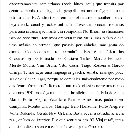
encontramos um som urbano (rock, blues, soul) que transita por
cenários rurais (country, folk, gospel), em um amálgama que a
música dos EUA sintetizou em conceitos como southern rock,
bayou rock, country rock e outras tentativas de fornecer fronteiras
para uma música que insiste em rompê-las. No Brasil, já chamamos
isso de rock rural, tentamos emoldurar em MPB, mas o fato é que
uma música de estrada, que passeia por cidades, mas gosta do
campo, não pode ser “fronteirizada”. Essa é a música dos
Graxelos, grupo formado por Gustavo Telles, Marcio Petracco,
Murilo Moura, Vini Brum, Vítor Cesar, Tiago Rossoni e Márcio
Grings. Temos aqui uma linguagem gaúcha, sulista, mas que pode
ser de qualquer lugar, porque se comunica universalmente por meio
das "entre fronteiras”. Remete a um rock clássico norte-americano
dos anos 1970, mas é genuinamente brasileira e atual. Fala de Santa
Maria, Porto Alegre, Vacaria e Buenos Aires, mas poderia ser
Campinas, Montes Claros, Maringá, Belo Horizonte, Porto Alegre e
Volta Redonda. Ou até New Orleans. Basta pegar a estrada, seja ela
O Viajante
real, onírica ou interior. É o que sentimos em "
", tema
que simboliza o som e a estética buscada pelos Graxelos.