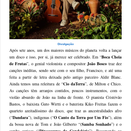
Divulgação
Após sete anos, um dos maiores músicos do planeta volta a lançar
Boca Cheia
um disco e isso, por si, já merece ser celebrado. Em “
de Frutas
João Bosco
”, o genial violonista e compositor
traz dez
canções inéditas, sendo sete com o seu filho, Francisco, e até uma
feita a partir de letra deixada pelo antigo parceiro Aldir Blanc.
Cio daTerra
Ainda temos uma releitura de “
”, de Milton e Chico.
As canções têm arranjos contidos, poucos instrumentos, com o
violão absurdo de João na linha de frente. O pianista Cristóvão
Bastos, o baixista Guto Wirtti e o baterista Kiko Freitas fazem o
quarteto azeitadíssimo do disco, que traz as ancestralidades afro
Dandara
O Canto da Terra por Um Fio
(“
”), indígenas (“
”), além
Samba Sonhado
da bossa nova de Tom e João Gilberto “(
”) e o
Dinossauros da Candelária
samba carioca (“
”). Recomendo ao