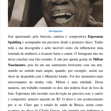
Divulgação
Esperanza
Sou apaixonado pela baixista, cantora e compositora
Spalding
e acompanho seu percurso desde o primeiro disco. Tenho
toda a sua discografia e acho incrível como ela influenciou uma
tonelada de mulheres a tocarem baixo e cantar. O Instagram não me
Milton
deixa concluir essa fato sozinho. E não por apenas gostar de
Nascimento
, pois há um um sentimento fortíssimo com sua arte,
sentido no sentido mais amplo, quando, por exemplo, assisti seu
show de despedida com o Mineirão lotado. Foi dos momentos mais
emocionantes da minha vida. Milton é uma entidade. Dessa
maneira, um trabalho reunindo os dois não poderia ficar de fora da
lista. Esperanza não esconde essa devoção na parceira com o cantor
e compositor mineiro nascido no RJ. O disco é um acontecimento
por si só. Claro que o estado de saúde de Bituca, assim como
acontece no disco de Charly Garcia, não permite que tenhamos o