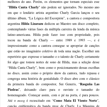
melhores do ano. Porém, os elementos que tornam especiais esse
Hilda Canta Charly
"
" não podem ser ignorados. No mesmo ano
em que o lendário artista argentino Charly Garcia lançou o seu
último álbum, “La Lógica del Escorpión”, a cantora e compositora
Hilda Lizarazu
argentina
dedicou ao Maestro um disco completo,
contemplando várias fases da múltipla carreira da lenda da música
latino-americana. Hilda pode fazer isso com propriedade, pois
tocou na banda de Charly — entre 1989 e 1993 —, e é
impressionante como a cantora consegue se apropriar de canções
que estão no imaginário coletivo de toda uma nação. Escolher um
repertório que expresse o tamanho e o talento de Charly certamente
foi algo que tomou noites de sono de Hilda, mas a seleção desse
“Hilda Canta Charly”, bem como o posicionamento dessas escolhas
no disco, assim como o próprio show da cantora, tudo repassa e
congrega uma história de genialidade. O disco abre com o clássico
Rasguña Las
da primeira banda do compositor, Sui Generis, “
Piedras
”, deixando claro para o ouvinte o tamanho do
homenageado. Começar assim, com o pé na porta, é para poucos.
Como Mata El Viento Norte
Até o
moog
é recuscitado em “
”,
canção emblemática da banda prog de Charly, La Máquina de