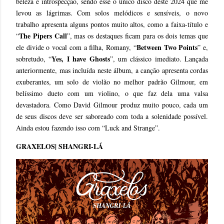
beleza e introspecção, sendo esse o único disco deste 2024 que me
levou as lágrimas. Com solos melódicos e sensíveis, o novo
trabalho apresenta alguns pontos muito altos, como a faixa-título e
The Pipers Call
“
”, mas os destaques ficam para os dois temas que
Between Two Points
ele divide o vocal com a filha, Romany, “
” e,
Yes, I have Ghosts
sobretudo, “
”, um clássico imediato. Lançada
anteriormente, mas incluída neste álbum, a canção apresenta cordas
exuberantes, um solo de violão no melhor padrão Gilmour, em
belíssimo dueto com um violino, o que faz dela uma valsa
devastadora. Como David Gilmour produz muito pouco, cada um
de seus discos deve ser saboreado com toda a solenidade possível.
Ainda estou fazendo isso com “Luck and Strange”.
GRAXELOS| SHANGRI-LÁ