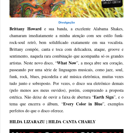
Divulgação
Brittany Howard
e sua banda, a excelente Alabama Shakes,
chamaram imediatamente a minha atenção com seu estilo funk-
rock-soul retrô, bem solidificado exatamente em sua vocalista.
Brittany compõe, canta e toca com delicadeza, ataque, groove e
sentimento, naquela rara combinação que acompanha só os grandes
What Now
artistas. Neste novo disco, “
”, a moça abre seu coração,
passeando por uma série de linguagens musicais, como jazz, soul,
funk, rock, blues, psicodelia e até música eletrônica, muitas vezes
tudo junto e sobreposto. Por vezes, o disco soa eletrônico demais
(pelo menos aos meus ouvidos), porém, compreendo a proposta
Earth Sign
estética. Não deixe de ouvir a faixa de abertura “
”, e o
Every Color in Blue
tema que encerra o álbum, “
”, exemplos
perfeitos do que o disco oferece.
HILDA LIZARAZU | HILDA CANTA CHARLY