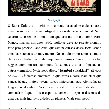
Divulgação
Baba Zula
O
é um legítimo integrante da atual psicodelia turca,
uma das melhores e mais instigantes cenas da música mundial. Se o
cenário se baseia em muito do que artistas turcos, como Baris
Manço, fizeram nos anos 1970, muito se deve ao resgate pioneiro
feito pelo próprio Baba Zula, que está na estrada desde 1996, sendo
uma das veteranas do movimento. No som do grupo temos de tudo:
elementos tradicionais da riquíssima música turca, psicodelia,
reggae, dub, música eletrônica, funk, rock e uma infinidade de
Istanbul Sokaklari
outros elementos. Neste novo disco, “
”, até ecos
do
krautrock
alemão emergem, o que torna a coisa mais atual que
nunca, já que muitos jovens turcos imigraram para Alemanha ao
longo das décadas. Para quem já esteve na atual Istambul, o
comentário é que o disco capta exatamente o espírito das ruas de
uma das mais incríveis cidades do planeta. Viaje sem medo!