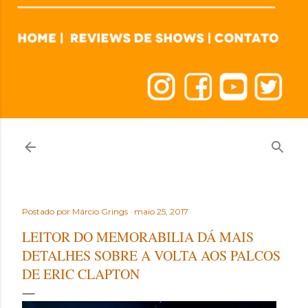
Postado por
Márcio Grings
maio 25, 2017
LEITOR DO MEMORABILIA DÁ MAIS
DETALHES SOBRE A VOLTA AOS PALCOS
DE ERIC CLAPTON