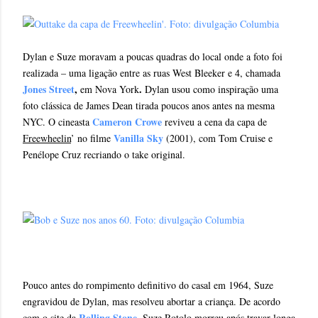
*
Dylan e Suze moravam a poucas quadras do local onde a foto foi
realizada – uma ligação entre as ruas West Bleeker e 4, chamada
Jones Street
,
.
em Nova York
Dylan usou como inspiração uma
foto clássica de James Dean tirada poucos anos antes na mesma
Cameron Crowe
NYC. O cineasta
reviveu a cena da capa de
Vanilla Sky
Freewheelin
’ no filme
(2001), com Tom Cruise e
Penélope Cruz recriando o take original.
*
*
Pouco antes do rompimento definitivo do casal em 1964, Suze
engravidou de Dylan, mas resolveu abortar a criança. De acordo
Rolling Stone
com o site da
, Suze Rotolo morreu após travar longa