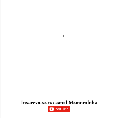
P
o
s
Inscreva-se no canal Memorabilia
t
a
r