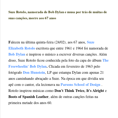
Suze
Rotolo
,
namorada
de Bob Dylan
e
musa
por trás de muitas
de
suas
canções
,
morre
aos 67 anos
#
F
Suze
aleceu na última quinta-feira (24/02), aos 67 anos,
Elizabeth Rotolo
escritora que entre 1961 e 1964 foi namorada de
Bob Dylan
e inspirou o músico a escrever diversas canções. Além
The
disso, Suze Rotolo ficou conhecida pela foto da capa do álbum
Freewheelin' Bob Dylan
.
Clicada
em fevereiro de 1963 pelo
Don Hunstein
fotógrafo
, LP que estampa Dylan com apenas 21
anos caminhando abraçado a Suze. Na época em que dividia seu
Parsons School of Design
apê com o cantor, ela lecionava na
.
Don't Think Twice, It's Alright
Rotolo inspirou músicas como
e
Boots of Spanish Leather
, além de outras canções feitas na
primeira metade dos anos 60.
*