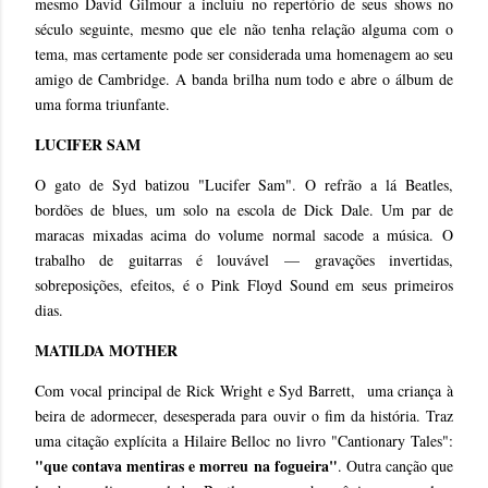
mesmo David Gilmour a incluiu no repertório de seus shows no
século seguinte, mesmo que ele não tenha relação alguma com o
tema, mas certamente pode ser considerada uma homenagem ao seu
amigo de Cambridge. A banda brilha num todo e abre o álbum de
uma forma triunfante.
LUCIFER SAM
O gato de Syd batizou "Lucifer Sam". O refrão a lá Beatles,
bordões de blues, um solo na escola de Dick Dale. Um par de
maracas mixadas acima do volume normal sacode a música. O
trabalho de guitarras é louvável — gravações invertidas,
sobreposições, efeitos, é o Pink Floyd Sound em seus primeiros
dias.
MATILDA MOTHER
Com vocal principal de Rick Wright e Syd Barrett, uma criança à
beira de adormecer, desesperada para ouvir o fim da história. Traz
uma citação explícita a Hilaire Belloc no livro "Cantionary Tales":
"que contava mentiras e morreu na fogueira"
. Outra canção que