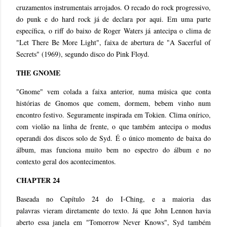
cruzamentos instrumentais arrojados. O recado do rock progressivo,
do punk e do hard rock já de declara por aqui. Em uma parte
específica, o riff do baixo de Roger Waters já antecipa o clima de
"Let There Be More Light", faixa de abertura de "A Sacerful of
Secrets" (1969), segundo disco do Pink Floyd.
THE GNOME
"Gnome" vem colada a faixa anterior, numa música que conta
histórias de Gnomos que comem, dormem, bebem vinho num
encontro festivo. Seguramente inspirada em Tokien. Clima onírico,
com violão na linha de frente, o que também antecipa o modus
operandi dos discos solo de Syd. É o único momento de baixa do
álbum, mas funciona muito bem no espectro do álbum e no
contexto geral dos acontecimentos.
CHAPTER 24
Baseada no Capítulo 24 do I-Ching, e a maioria das
palavras vieram diretamente do texto. Já que John Lennon havia
aberto essa janela em "Tomorrow Never Knows", Syd também