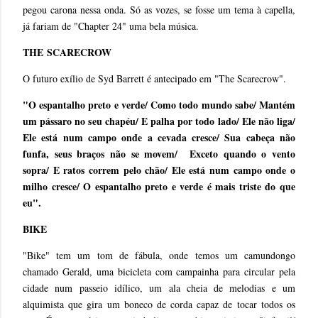
pegou carona nessa onda. Só as vozes, se fosse um tema à capella,
já fariam de "Chapter 24" uma bela música.
THE
SCARECROW
O futuro exílio de Syd Barrett é antecipado em "The Scarecrow".
"O espantalho preto e verde/ Como todo mundo sabe/ Mantém
um pássaro no seu chapéu/ E palha por todo lado/ Ele não liga/
Ele está num campo onde a cevada cresce/ Sua cabeça não
funfa, seus braços não se movem/ Exceto quando o vento
sopra/ E ratos correm pelo chão/ Ele está num campo onde o
milho cresce/ O espantalho preto e verde é mais triste do que
eu".
BIKE
"Bike" tem um tom de fábula, onde temos um camundongo
chamado Gerald, uma bicicleta com campainha para circular pela
cidade num passeio idílico, um ala cheia de melodias e um
alquimista que gira um boneco de corda capaz de tocar todos os