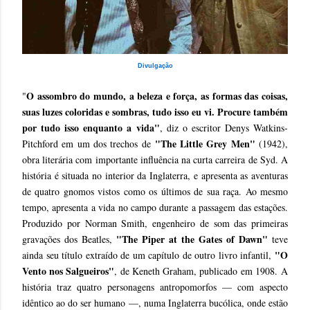
Divulgação
O assombro do mundo, a beleza e força, as formas das coisas,
"
suas luzes coloridas e sombras, tudo isso eu vi. Procure também
por tudo isso enquanto a vida"
, diz o escritor Denys Watkins-
"The Little Grey Men"
Pitchford em um dos trechos de
(1942),
obra literária com importante influência na curta carreira de Syd. A
história é situada no interior da Inglaterra, e apresenta as aventuras
de quatro gnomos vistos como os últimos de sua raça. Ao mesmo
tempo, apresenta a vida no campo durante a passagem das estações.
Produzido por Norman Smith, engenheiro de som das primeiras
"The Piper at the Gates of Dawn"
gravações dos Beatles,
teve
"O
ainda seu título extraído de um capítulo de outro livro infantil,
Vento nos Salgueiros"
, de Keneth Graham, publicado em 1908. A
história traz quatro personagens antropomorfos — com aspecto
idêntico ao do ser humano —, numa Inglaterra bucólica, onde estão