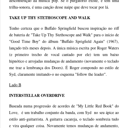
desconstrução da música pop. Se o purgatório existe, e tem uma
trilha-sonora, é uma canção desse naipe que deve tocar por lá.
TAKE UP THY STETHOSCOPE AND WALK
Tenho certeza que o Buffalo Springfield buscou inspiração no riff
de bateria de "Take Up Thy Stethoscope and Walk" para o início de
"Good Time Boy" do álbum "Buffalo Sprigfield Again" (1967),
lançado três meses depois. A única música escrita por Roger Waters
(e primeiro trecho de vocal cantado por ele) tem um baixo
hipnótico e arrojadas mudanças de andamento (novamente o teclado
me traz a lembrança dos Doors). É Roger compondo no estilo de
Syd, claramente imitando-o no esquema "follow the leader".
Lado B
INTERSTELLAR OVERDRIVE
Baseada numa progressão de acordes de "
My Little Red Book" do
Love,
é um trabalho conjunto da banda, com Syd no seu ápice ao
estilo anti-guitarrista. A guitarra cacareja, o teclado sombreia tudo
e vira qualquer coisa. Novamente temos mudanças de andamento,