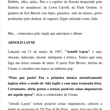
Hobbits, elfos, anões, Pan e o espírito da floresta despertado pelo
flautista no amanhecer; de Lewis Carroll; de Flash Gordon. A
guitarra de Syd Barrett cria bipes, guinchos, sons de insetos, gritos
produzidos pelo deslizar do isqueiro Zippo utilizado como slide.
Mas... comecemos pelo single que antecipou o álbum:
ARNOLD LAYNE
"Arnold Layne"
Lançado em 11 de março de 1967,
é suja,
obscena, indecente, imoral, inteligente e irônica. Temos aqui uma
fuga nas letras comuns de amor. O poeta Pete Brown, letrista do
Cream, a considera um marco na indústria pop:
“Puta que pariu! Era a primeira música autenticamente
inglesa sobre o modo de vida inglês e com uma tremenda letra.
Certamente, abriu portas e tornou possíveis coisas impensáveis
até aquela época”
, disse o colaborador do Cream.
"Arnold Layne" tornou possível coisas impensáveis, colocou a
banda no programa de TV Top of the Pops, numa letra que fala de