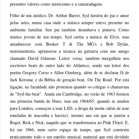
presentes valores como misticismo e a camaradagem.
Filho de um médico, Dr. Arthur Barret, Syd herdou do pai o amor
pelas artes, numa casa onde a música sempre esteve presente no
ambiente familiar. Seu pai também desenhava e pintava. Como
muitos jovens de seu tempo, Syd curtiu a música de Elvis, mas
amadureceu com Booker T & The MG's e Bob Dylan,
instrumentista, aprimorou a técnica na guitarra com um amigo
chamado David Gilmour. Leitor voraz, também mergulhou nos
escritores beats do outro lado do Atlântico, sendo um leitor dos
poetas Gregory Corso e Allen Ginsberg, além de se declarar fã de
Jack Kerouac e da Bíblia de geração beat, On The Road. Por esta
ligação, na faculdade não protestou quando os colegas o chamavam
de "Syd-the-beat". Ainda em Cambridge, no verão de 1963 formou
sua primeira banda de blues, mas em 1964/65, quando se mudou
para Londres, começou a usar LSD, a droga da moda (além de usar
toneladas de maconha e haxixe), mesmo ano em que se juntou a
Roger, Rick e Nick, naquilo que se transformaria no Pink Floyd. E,
foi em 1966, num curto espaço de tempo, que Syd construiu
praticamente todo o seu espólio musical, material que está dividido