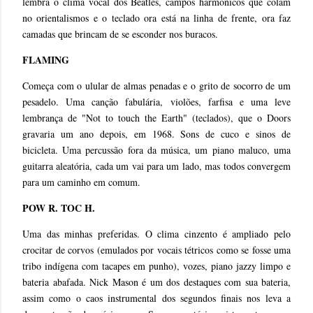
lembra o clima vocal dos Beatles, campos harmônicos que colam
no orientalismos e o teclado ora está na linha de frente, ora faz
camadas que brincam de se esconder nos buracos.
FLAMING
Começa com o ulular de almas penadas e o grito de socorro de um
pesadelo. Uma canção fabulária, violões, farfisa e uma leve
lembrança de "Not to touch the Earth" (teclados), que o Doors
gravaria um ano depois, em 1968. Sons de cuco e sinos de
bicicleta. Uma percussão fora da música, um piano maluco, uma
guitarra aleatória, cada um vai para um lado, mas todos convergem
para um caminho em comum.
POW R. TOC H.
Uma das minhas preferidas. O clima cinzento é ampliado pelo
crocitar de corvos (emulados por vocais tétricos como se fosse uma
tribo indígena com tacapes em punho), vozes, piano jazzy limpo e
bateria abafada. Nick Mason é um dos destaques com sua bateria,
assim como o caos instrumental dos segundos finais nos leva a