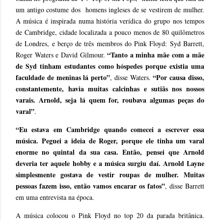
um antigo costume dos homens ingleses de se vestirem de mulher.
A música é inspirada numa história verídica do grupo nos tempos
de Cambridge, cidade localizada a pouco menos de 80 quilômetros
de Londres, e berço de três membros do Pink Floyd: Syd Barrett,
“Tanto a minha mãe com a mãe
Roger Waters e David Gilmour.
de Syd tinham estudantes como hóspedes porque existia uma
faculdade de meninas lá perto”
“Por causa disso,
, disse Waters.
constantemente, havia muitas calcinhas e sutiãs nos nossos
varais. Arnold, seja lá quem for, roubava algumas peças do
varal”
.
“Eu estava em Cambridge quando comecei a escrever essa
música. Peguei a ideia de Roger, porque ele tinha um varal
enorme no quintal da sua casa. Então, pensei que Arnold
deveria ter aquele hobby e a música surgiu daí. Arnold Layne
simplesmente gostava de vestir roupas de mulher. Muitas
pessoas fazem isso, então vamos encarar os fatos”
, disse Barrett
em uma entrevista na época.
A música colocou o Pink Floyd no top 20 da parada britânica.