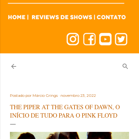
Postado por
Márcio Grings
novembro 23, 2022
THE PIPER AT THE GATES OF DAWN, O
INÍCIO DE TUDO PARA O PINK FLOYD