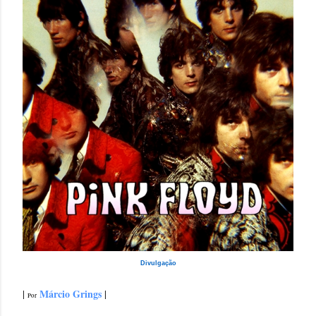
Divulgação
Márcio Grings
|
|
Por