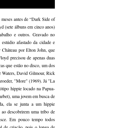
meses antes de “Dark Side of
yd (sete álbuns em cinco anos)
abalho e outros. Gravado no
 estúdio afastado da cidade e
y Château por Elton John, que
loyd precisou de apenas duas
cas que estão no disco, um dos
r Waters, David Gilmour, Rick
hroeder, "More" (1969). Já "La
ótipo hippie locado na Papua-
Barbet), uma jovem em busca de
da, ela se junta a um hippie
, ao descobrirem uma tribo de
enasce. Em pouco tempo todos
l de criação, pois o longa de