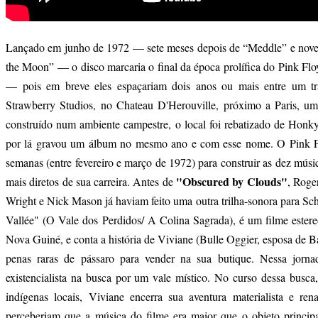
Lançado em junho de 1972 — sete meses depois de “Meddle” e nove 
the Moon” — o disco marcaria o final da época prolífica do Pink Flo
— pois em breve eles espaçariam dois anos ou mais entre um tr
Strawberry Studios, no Chateau D'Herouville, próximo a Paris, um
construído num ambiente campestre, o local foi rebatizado de Honk
por lá gravou um álbum no mesmo ano e com esse nome. O Pink F
semanas (entre fevereiro e março de 1972) para construir as dez músi
"Obscured by Clouds"
mais diretos de sua carreira. Antes de
, Roge
Wright e Nick Mason já haviam feito uma outra trilha-sonora para Sc
Vallée" (O Vale dos Perdidos/ A Colina Sagrada), é um filme estere
Nova Guiné, e conta a história de Viviane (Bulle Oggier, esposa de 
penas raras de pássaro para vender na sua butique. Nessa jorna
existencialista na busca por um vale místico. No curso dessa busca
indígenas locais, Viviane encerra sua aventura materialista e r
perceberiam que a música do filme era maior que o objeto principa