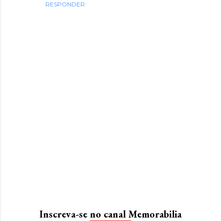
RESPONDER
P
o
s
Inscreva-se no canal Memorabilia
t