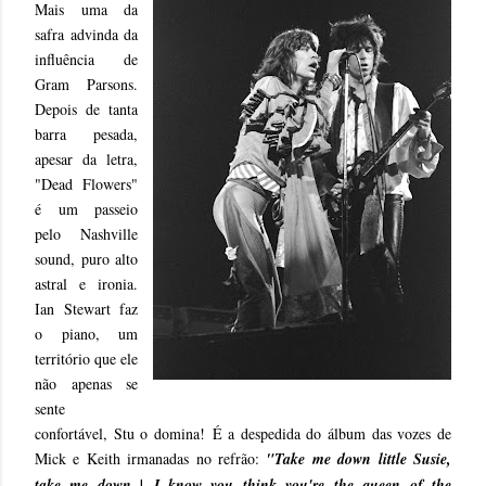
Mais uma da
safra advinda da
influência de
Gram Parsons.
Depois de tanta
barra pesada,
apesar da letra,
"Dead Flowers"
é um passeio
pelo Nashville
sound, puro alto
astral e ironia.
Ian Stewart faz
o piano, um
território que ele
não apenas se
sente
confortável, Stu o domina!
É a despedida do álbum das vozes de
Mick e Keith irmanadas no refrão:
"Take me down little Susie,
take me down | I know you think you're the queen of the