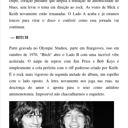
chipô, coração pulsante que amplia a sensação de autenticidade do
blues, sem levar o tema em direção ao rock. As vozes de Mick e
Keith novamente estão irmanadas. O Lado A acaba e já estamos
loucos para virar o disco e conferir como essa jornada vai
continuar.
— BITCH
Parte gravada no Olympic Studios, parte em Stargroves, isso em
outubro de 1970, "Bitch" abre o Lado B com uma incrível vibe
acelerada. O naipe de sopros com Jim Price e Bob Keys é
simplesmente a cola perfeita com o riff poderoso criado por Keith.
É o rock mais vigoroso da segunda metade do álbum, um espelho
com o lado oposto. A letra novamente nos joga nas ruas, na
descrença do amor e aponta para o sexo como antídoto
antimonotomia. Impossível não chacoalharmos o esqueleto.