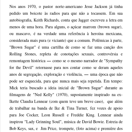
Nos anos 1970, o pastor norte-americano Jesse Jackson já tinha
pedido um boicote às radios para que não a tocassem. Em sua
autobiografia, Keith Richards, conta que Jagger escreveu a letra em
menos de uma hora. Para alguns, o açúcar marrom (brown sugar),
ou mascavo, é na verdade uma referência à heroína mexicana,
considerada mais pura (e viciante) que a comum. Polêmicas à parte,
"Brown Sugar" é uma cartilha de como se faz uma canção dos
Rolling Stones, repleta de conotações sexuais, controvérsia e
—
remontagem histórica
como se o mesmo narrador de "Sympathy
for the Devil" retornasse para nos contar como se deram aqueles
—
anos de segregação, exploração e violência,
uma época que não
pode ser esquecida, para que nunca mais seja repetida. Em tempo:
Mick teria buscado a ideia inicial de "Brown Sugar" durante as
filmagens de "Ned Kelly" (1970), supostamente inspirado na ex-
Ikette Claudia Lennear (com quem teve um breve caso), que além
de trabalhar na banda de Ike & Tina Turner, fez vozes de apoio
para Joe Cocker, Leon Russell e Freddie King. Lennear ainda
inspirou "Lady Grinning Soul", música de David Bowie. Estreia de
Bob Keys, sax, e Jim Price, trompete, (foto acima) e première dos