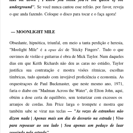
underground".
Se você nunca cantou esse refrão. por favor, reveja
o que anda fazendo. Coloque o disco para tocar e o faça agora!
— MOONLIGHT MILE
Obsedante, hipnótica, triunfal, em meio a tanta perdição e heresia,
"Moolight Mile" é a
opus dei
de 'Sticky Fingers". Tudo o que
ouvimos de violão e guitarras é obra de Mick Taylor. Num daqueles
dias em que Keith Richards não deu as caras no estúdio, Taylor
justifica sua contratação e mostra visões rítmicas, escolhas
tímbricas, tudo ajustado com invejável proficiência e economia. As
orquestraçoes de Paul Buckmaster, que neste mesmo ano, 1971,
faria o diabo em "Madman Across the Water", de Elton John, aqui,
obtém a dose certa de equilíbrio, sem testurizar com excessos os
arranjos de cordas. Jim Price larga o trompete e mostra que
— "
também sabe se virar nas teclas
As vozes de estranhos não
dizem nada | Apenas mais um dia de desvario na estrada | Vivo
para repousar ao seu lado | Sou apenas um pedaço de luar
seguindo pela estrada"
.