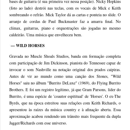
bases de guitarra (é sua primeira vez nessa posição). Nicky Hopkins
(foto ao lado) destrói nas teclas, com os vocais de Mick e Keith
sombreando o refrão. Mick Taylor dá as cartas e ponteia no slide. O
arranjo de cordas de Paul Buckmaster faz a amarra final. No
clímax, guitarras, piano e orquestrações são jogadas no mesmo
caldeirão. Uma música que envelheceu bem.
— WILD HORSES
Gravada no Muscle Shoals Studios, banda em formação completa
com participação de Jim Dickinson, pianista do Tennessee capaz de
invocar o som Nashville na notação original dos prados caipiras.
Antes de vir ao mundo como uma canção dos Stones, "Wild
Horses" saiu no álbum "Burrito DeLuxe" (1969), do Flying Burrito
Brothers. E foi um registro legítimo, já que Gram Parsons, líder do
Burrito, é uma espécie de 'coautor espititual' de 'Horses'. O ex-The
Byrds, que na época estreitou suas relações com Keith Richards, o
apresentou às raízes da música country e à afinação aberta. Essa
aproximação acabou rendendo um trânsito mais frequente da dupla
Jagger/Richards com esse universo.