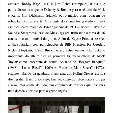
Bobby Keys
Jim Price
estavam
(sax) e
(trompete), dupla que
pulou direto da trupe de Delaney & Bonnie para o séquito de Mick
Jim Dickinson
e Keith.
(piano), outro músico com rodagem de
sobra também estava lá. O restante do álbum foi gravado em três
estúdios, entre março de 1969 e janeiro de 1971 – Trident, Olympic
Sound e Stargroove, casa de Mick Jaggger, utilizando a mesa de 16
canais do estúdio móvel do grupo. Além de Keys e Price, as sessões
Billy Preston
Ry Cooder
ainda contariam com participações de
,
,
Nicky Hopkins
Paul Buckmaster
,
, entre outros. Um detalhe
Mick
importante do álbum está na primeira figuração oficial de
Taylor
como integrante da banda. Ao lado de “Beggars Banquet”
(1968), “Let it Bleed” (1969) e “Exile on Main Street” (1972),
estamos falando da quadratura suprema dos Roling Stones em sua
discografia. É um disco sujo, lascivo, cheio de referências a drogas
e sexo, mas acima de tudo, um conjunto de músicas que inaugura
uma década vitoriosa para o grupo inglês.