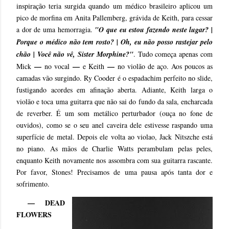
inspiração teria surgida quando um médico brasileiro aplicou um
pico de morfina em Anita Pallemberg, grávida de Keith, para cessar
a dor de uma hemorragia.
"O que eu estou fazendo neste lugar? |
Porque o médico não tem rosto? | Oh, eu não posso rastejar pelo
chão | Você não vê, Sister Morphine?"
. Tudo começa apenas com
—
—
—
Mick
no vocal
e Keith
no violão de aço. Aos poucos as
camadas vão surgindo. Ry Cooder é o espadachim perfeito no slide,
fustigando acordes em afinação aberta. Adiante, Keith larga o
violão e toca uma guitarra que não sai do fundo da sala, encharcada
de reverber. É um som metálico perturbador (ouça no fone de
ouvidos), como se o seu anel caveira dele estivesse raspando uma
superfície de metal. Depois ele volta ao violao, Jack Nitszche está
no piano. As mãos de Charlie Watts perambulam pelas peles,
enquanto Keith novamente nos assombra com sua guitarra rascante.
Por favor, Stones! Precisamos de uma pausa após tanta dor e
sofrimento.
— DEAD
FLOWERS