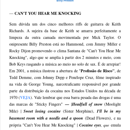
Billy Preston
CAN'T YOU HEAR ME KNOCKING
—
Sem dúvida um dos cinco melhores riffs de guitarra de Keith
Richards. A sujeira da base de Keith se amarra perfeitamente a
limpeza da outra camada movimentada por Mick Taylor. O
onipresente Billy Preston está no Hammond, com Jimmy Miller e
Rocky Dijon promovendo o clima Santana de "Can't You Hear Me
Knocking", algo que se amplia à partir dos 2 minutos e meio, com
Bob Keys rasgando a música ao meio no solo de sax. É de arrepiar!
Profissão de Risco"
Em 2001, a música ilustrou a abertura de "
, de
Tedd Demme, com Johnny Depp e Penélope Cruz, filme inspirado
na vida de George Young, narcotraficante responsável por grande
parte da distribuição da cocaína nos Estados Unidos na década de
VEJA
1970 (
). Vale lembrar que essa barra pesada das drogas é uma
—
das marcas de "Sticky Fingers"
|
Headfull of snow
(Moolight
Mile) |
Sweet losing cocaine
(Sister Morphine),
I'll be in my
basement room with a needle and a spoon
(Dead Flowers), e na
própria "Can't You Hear Me Knocking" |
Cocaine eyes
, que
emula