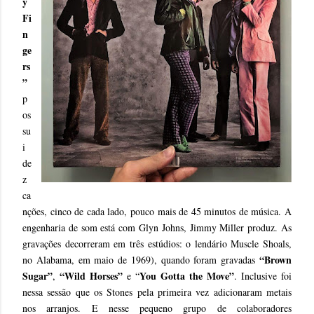
y
Fi
n
ge
rs
”
p
os
su
i
de
z
ca
nções, cinco de cada lado, pouco mais de 45 minutos de música. A
engenharia de som está com Glyn Johns, Jimmy Miller produz. As
gravações decorreram em três estúdios: o lendário Muscle Shoals,
“Brown
no Alabama, em maio de 1969), quando foram gravadas
Sugar”
“Wild Horses”
You Gotta the Move”
,
e “
. Inclusive foi
nessa sessão que os Stones pela primeira vez adicionaram metais
nos arranjos. E nesse pequeno grupo de colaboradores