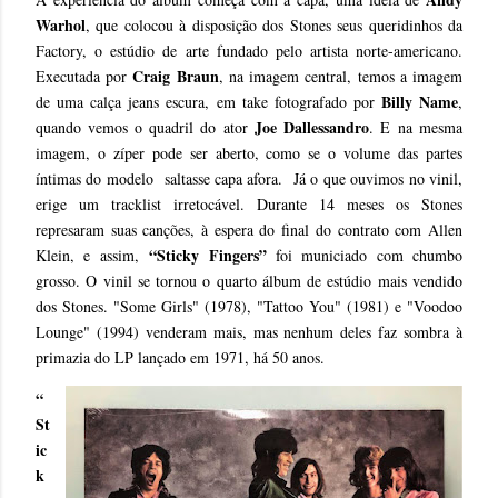
Warhol
, que colocou à disposição dos Stones seus queridinhos da
Factory, o estúdio de arte fundado pelo artista norte-americano.
Craig Braun
Executada por
, na imagem central, temos a imagem
Billy Name
de uma calça jeans escura, em take fotografado por
,
Joe Dallessandro
quando vemos o quadril do ator
. E
na mesma
imagem, o zíper pode ser aberto, como se o volume das partes
íntimas do modelo saltasse capa afora. Já o que ouvimos no vinil,
erige um tracklist irretocável. Durante 14 meses os Stones
represaram suas canções, à espera do final do contrato com Allen
“Sticky Fingers”
Klein, e assim,
foi municiado com chumbo
grosso. O vinil se tornou o quarto álbum de estúdio mais vendido
dos Stones. "Some Girls" (1978), "Tattoo You" (1981) e "Voodoo
Lounge" (1994) venderam mais, mas nenhum deles faz sombra à
primazia do LP lançado em 1971, há 50 anos.
“
St
ic
k