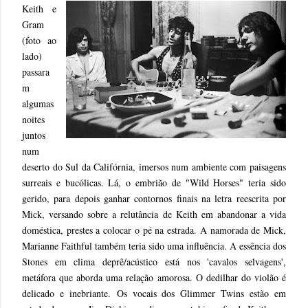
Keith e
Gram
(foto ao
lado)
passara
m
algumas
noites
juntos
num
deserto do Sul da Califórnia, imersos num ambiente com paisagens
surreais e bucólicas. Lá, o embrião de "Wild Horses" teria sido
gerido, para depois ganhar contornos finais na letra reescrita por
Mick, versando sobre a relutância de Keith em abandonar a vida
doméstica, prestes a colocar o pé na estrada. A namorada de Mick,
Marianne Faithful também teria sido uma influência. A essência dos
Stones em clima deprê/acústico está nos 'cavalos selvagens',
metáfora que aborda uma relação amorosa. O dedilhar do violão é
delicado e inebriante. Os vocais dos Glimmer Twins estão em