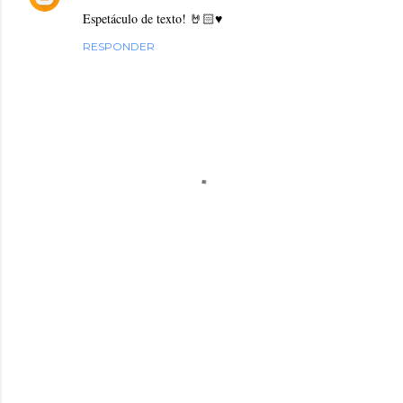
Espetáculo de texto! 🤘🏻♥️
RESPONDER
P
o