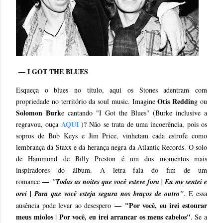
— I GOT THE BLUES
Esqueça o blues no título, aqui os Stones adentram com
Otis Reddin
propriedade no território da soul music. Imagine
g ou
Solomon Burk
e cantando "I Got the Blues" (Burke inclusive a
AQUI
regravou, ouça
)? Não se trata de uma incoerência, pois os
sopros de Bob Keys e Jim Price, vinhetam cada estrofe como
lembrança da Staxx e da herança negra da Atlantic Records. O solo
de Hammond de Billy Preston é um dos momentos mais
inspiradores do álbum. A letra fala do fim de um
—
romance
"Todas as noites que você esteve fora | Eu me sentei e
orei | Para que você esteja segura nos braços de outro"
. E essa
— "Por você, eu irei estourar
ausência pode levar ao desespero
meus miolos | Por você, eu irei arrancar os meus cabelos"
. Se a