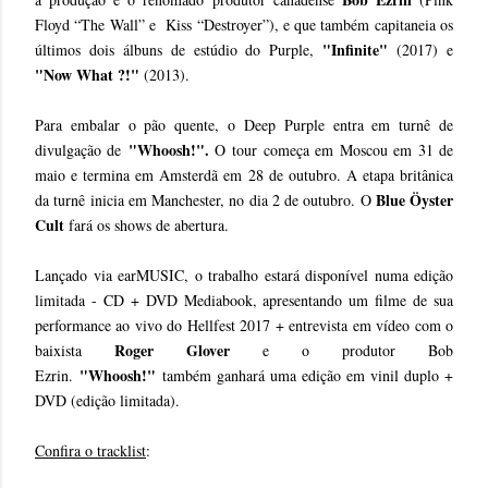
Floyd “The Wall” e Kiss “Destroyer”), e que também capitaneia os
"Infinite"
últimos dois álbuns de estúdio do Purple,
(2017) e
"Now What ?!"
(2013).
Para embalar o pão quente, o Deep Purple entra em turnê de
"Whoosh!".
divulgação de
O tour
começa em Moscou em 31 de
maio e termina em Amsterdã em 28 de outubro. A etapa britânica
Blue Öyster
da turnê inicia em Manchester, no dia 2 de outubro. O
Cult
fará os shows de abertura.
Lançado via earMUSIC, o trabalho estará disponível numa edição
limitada - CD + DVD Mediabook, apresentando um filme de sua
performance ao vivo do Hellfest 2017 + entrevista em vídeo com o
Roger Glover
baixista
e o produtor Bob
"Whoosh!"
Ezrin.
também ganhará uma edição em vinil duplo +
DVD (edição limitada).
Confira o tracklist
: