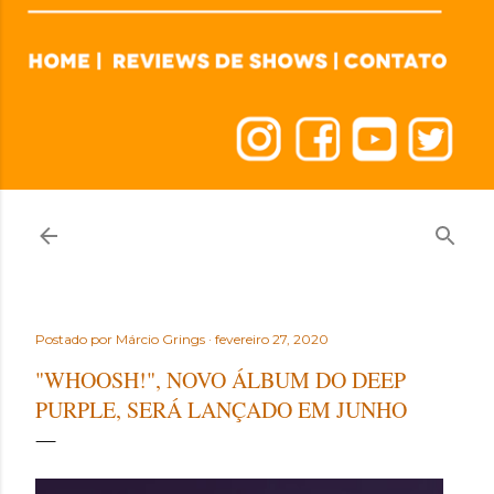
Postado por
Márcio Grings
fevereiro 27, 2020
"WHOOSH!", NOVO ÁLBUM DO DEEP
PURPLE, SERÁ LANÇADO EM JUNHO