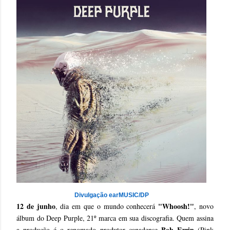
Divulgação earMUSIC/DP
12 de junho
"Whoosh!"
, dia em que o mundo conhecerá
, novo
álbum do Deep Purple, 21º marca em sua discografia. Quem assina
Bob Ezrin
a produção é o renomado produtor canadense
(Pink