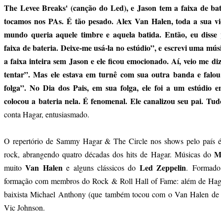
The Levee Breaks' (canção do Led), e Jason tem a faixa de bat
tocamos nos PAs. É tão pesado. Alex Van Halen, toda a sua vid
mundo queria aquele timbre e aquela batida. Então, eu disse
faixa de bateria. Deixe-me usá-la no estúdio”, e escrevi uma músic
a faixa inteira sem Jason e ele ficou emocionado. Aí, veio me di
tentar”. Mas ele estava em turnê com sua outra banda e falou
folga”. No Dia dos Pais, em sua folga, ele foi a um estúdio 
colocou a bateria nela. É fenomenal. Ele canalizou seu pai. Tudo
conta Hagar, entusiasmado.
O repertório de Sammy Hagar & The Circle nos shows pelo país é 
Mo
rock, abrangendo quatro décadas dos hits de Hagar. Músicas do
Van Halen
Led Zeppelin
muito
e alguns clássicos do
. Formado
formação com membros do Rock & Roll Hall of Fame: além de Hag
baixista Michael Anthony (que também tocou com o Van Halen de 19
Vic Johnson.