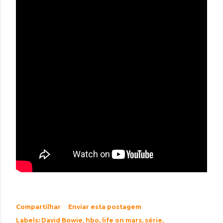
Compartilhar
Enviar esta postagem
Labels:
David Bowie
hbo
life on mars
série