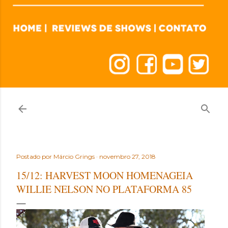
Postado por
Márcio Grings
novembro 27, 2018
15/12: HARVEST MOON HOMENAGEIA
WILLIE NELSON NO PLATAFORMA 85