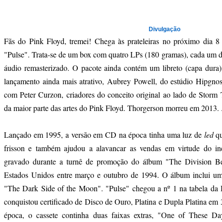
Divulgação
Fãs do Pink Floyd, tremei! Chega às prateleiras no próximo dia 
"Pulse". Trata-se de um box com quatro LPs (180 gramas), cada um d
áudio remasterizado. O pacote ainda contém um libreto (capa dura)
lançamento ainda mais atrativo, Aubrey Powell, do estúdio Hipgnosi
com Peter Curzon, criadores do conceito original ao lado de Storm 
da maior parte das artes do Pink Floyd. Thorgerson morreu em 2013.
Lançado em 1995, a versão em CD na época tinha uma luz de
led
q
frisson e também ajudou a alavancar as vendas em virtude do ine
gravado durante a turnê de promoção do álbum "The Division B
Estados Unidos entre março e outubro de 1994. O álbum inclui um
"The Dark Side of the Moon". "Pulse" chegou a nº 1 na tabela da 
conquistou certificado de Disco de Ouro, Platina e Dupla Platina e
época, o cassete continha duas faixas extras, "One of These D