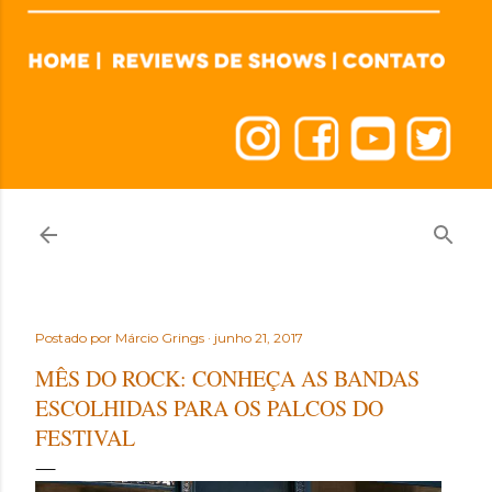
Postado por
Márcio Grings
junho 21, 2017
MÊS DO ROCK: CONHEÇA AS BANDAS
ESCOLHIDAS PARA OS PALCOS DO
FESTIVAL