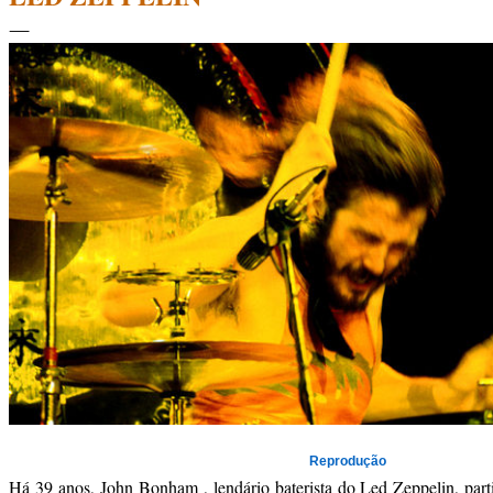
Reprodução
Há 39 anos, John Bonham , lendário baterista do Led Zeppelin, part