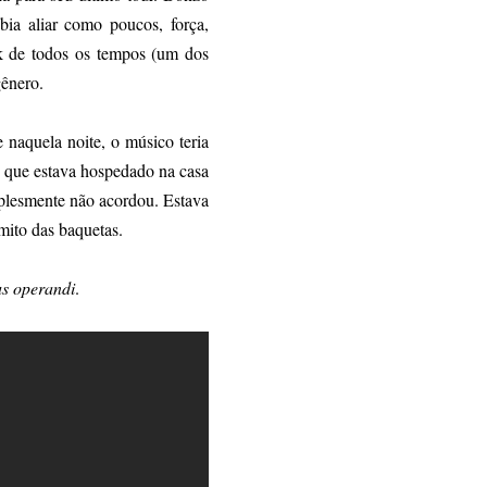
ia aliar como poucos, força,
ck de todos os tempos (um dos
o gênero.
aquela noite, o músico teria
, que estava hospedado na casa
plesmente não acordou. Estava
mito das baquetas.
s operandi
.