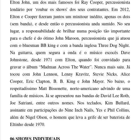
Elton John, um dos mais famosos foi Ray Cooper, percussionista
lendário por ‘roubar os shows’ dos seus contratantes. Em 2012,
Elton e Cooper fizeram juntos um minitour inédito, apenas os dois
(sem banda), e desde então o percussionista anda sumido. No seu
lugar, a responsabilidade de brilhar numa posição tão importante
para o chefe é do ótimo John Maroon, percussionista que já atuou
com o bluesman BB king e com a banda inglesa Three Dog Night.
Na guitarra, quem segura a onda é o músico escocês Dave
Johnstone, desde 1971 com Elton, quando foi convidado para
gravar o álbum “Madman Across The Water”. Nunca mais saiu. Já
tocou com John Lennon, Lenny Kravitz, Stevie Nicks, Alice
Cooper, Eric Clapton, B. B. King e John Mayer. No baixo, o
respeitadíssimo Matt Bissonette, norte-americano advindo de uma
família de músicos. Já se apresentou nas bandas de David Lee Roth,
Joe Satriani, entre outros nomes. Nos teclados, Kim Bullard,
assinante em participações do Nine Inch Nails, Yes e Phil Collins,
além de Nigel Olson, o homem que leva a grife de ser baterista de
Eltinho desde 1970.
06 SHOWS INDIVIDUAIS