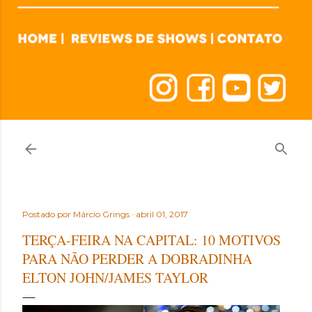
Postado por
Márcio Grings
abril 01, 2017
TERÇA-FEIRA NA CAPITAL: 10 MOTIVOS
PARA NÃO PERDER A DOBRADINHA
ELTON JOHN/JAMES TAYLOR