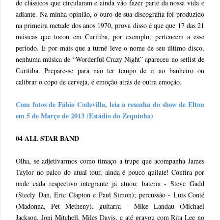
de clássicos que circularam e ainda vão fazer parte da nossa vida e
adiante. Na minha opinião, o ouro de sua discografia foi produzido
na primeira metade dos anos 1970, prova disso é que que 17 das 21
músicas que tocou em Curitiba, por exemplo, pertencem a esse
período. E por mais que a turnê leve o nome de seu último disco,
nenhuma música de “Worderful Crazy Night” apareceu no setlist de
Curitiba. Prepare-se para não ter tempo de ir ao banheiro ou
calibrar o copo de cerveja, é emoção atrás de outra emoção.
Com fotos de Fábio Codevilla, leia a resenha do show de Elton
em 5 de Março de 2013 (Estádio do Zequinha)
04 ALL STAR BAND
Olha, se adjetivarmos como timaço a trupe que acompanha James
Taylor no palco do atual tour, ainda é pouco quilate! Confira por
onde cada respectivo integrante já atuou: bateria - Steve Gadd
(Steely Dan, Eric Clapton e Paul Simon); percussão - Luis Conté
(Madonna, Pet Metheny). guitarra - Mike Landau (Michael
Jackson, Joni Mitchell, Miles Davis, e até gravou com Rita Lee no