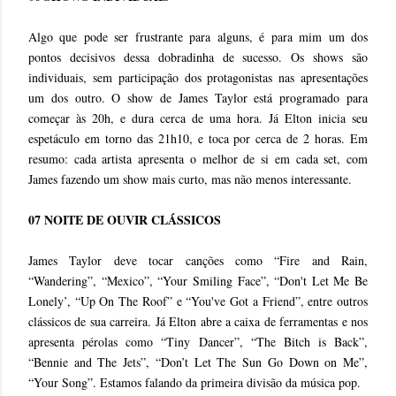
Algo que pode ser frustrante para alguns, é para mim um dos
pontos decisivos dessa dobradinha de sucesso. Os shows são
individuais, sem participação dos protagonistas nas apresentações
um dos outro. O show de James Taylor está programado para
começar às 20h, e dura cerca de uma hora. Já Elton inicia seu
espetáculo em torno das 21h10, e toca por cerca de 2 horas. Em
resumo: cada artista apresenta o melhor de si em cada set, com
James fazendo um show mais curto, mas não menos interessante.
07 NOITE DE OUVIR CLÁSSICOS
James Taylor deve tocar canções como “Fire and Rain,
“Wandering”, “Mexico”, “Your Smiling Face”, “Don't Let Me Be
Lonely’, “Up On The Roof” e “You've Got a Friend”, entre outros
clássicos de sua carreira. Já Elton abre a caixa de ferramentas e nos
apresenta pérolas como “Tiny Dancer”, “The Bitch is Back”,
“Bennie and The Jets”, “Don’t Let The Sun Go Down on Me”,
“Your Song”. Estamos falando da primeira divisão da música pop.