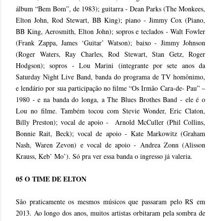
álbum “Bem Bom”, de 1983); guitarra - Dean Parks (The Monkees,
Elton John, Rod Stewart, BB King); piano - Jimmy Cox (Piano,
BB King, Aerosmith, Elton John); sopros e teclados - Walt Fowler
(Frank Zappa, James ‘Guitar’ Watson); baixo - Jimmy Johnson
(Roger Waters, Ray Charles, Rod Stewart, Stan Getz, Roger
Hodgson); sopros - Lou Marini (integrante por sete anos da
Saturday Night Live Band, banda do programa de TV homônimo,
e lendário por sua participação no filme “Os Irmão Cara-de- Pau” –
1980 - e na banda do longa, a The Blues Brothes Band - ele é o
Lou no filme. Também tocou com Stevie Wonder, Eric Claton,
Billy Preston); vocal de apoio - Arnold McCuller (Phil Collins,
Bonnie Rait, Beck); vocal de apoio - Kate Markowitz (Graham
Nash, Waren Zevon) e vocal de apoio - Andrea Zonn (Alisson
Krauss, Keb’ Mo’). Só pra ver essa banda o ingresso já valeria.
05 O TIME DE ELTON
São praticamente os mesmos músicos que passaram pelo RS em
2013. Ao longo dos anos, muitos artistas orbitaram pela sombra de