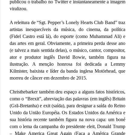
publicou o trabalho no Twitter e instantaneamente a imagem
viralizou.
A releitura de “Sgt. Pepper’s Lonely Hearts Club Band” traz
artistas inesquecíveis da música, do cinema, da política
(Fidel Castro está lá), do esporte (como Muhammad Ali) e
das artes em geral. Obviamente, a primeira perda desse ano
(e talvez a mais sentida delas), o músico, cantor, compositor,
ator e produtor inglês David Bowie, também figura na
ilustração. A menção honrosa foi dedicada a Lemmy
Kilmister, baixista e líder da banda inglesa Motörhead, que
morreu de câncer em dezembro de 2015.
Christhebarker também deu espaço a alguns fatos históricos,
como o “Brexit”, abreviação das palavras (em inglês) Britain
(Grã-Bretanha) e exit (saída), para designar a saída do Reino
Unido da União Européia. Os Estados Unidos da América e
sua história recente também figura na nova capa: um boné
com o lema da campanha do presidente eleit, Donald Trump
– Make America Great Again (Faça a América Grande