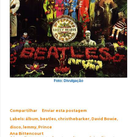
Foto: Divulgação
Compartilhar
Enviar esta postagem
Labels:
álbum
beatles
christhebarker
David Bowie
disco
lemmy
Prince
Ana Bittencourt