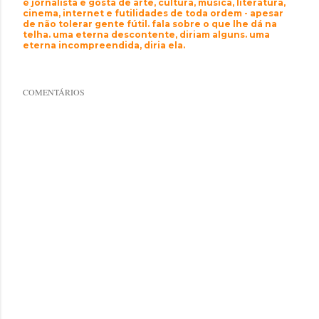
é jornalista e gosta de arte, cultura, música, literatura,
cinema, internet e futilidades de toda ordem - apesar
de não tolerar gente fútil. fala sobre o que lhe dá na
telha. uma eterna descontente, diriam alguns. uma
eterna incompreendida, diria ela.
COMENTÁRIOS