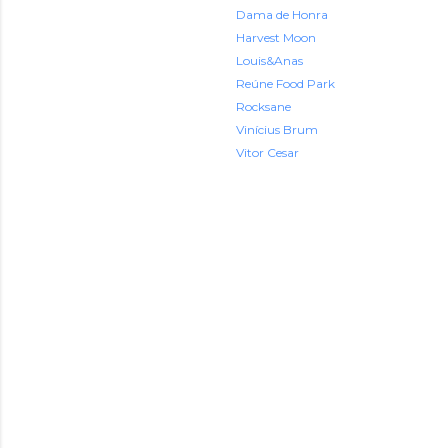
Dama de Honra
Harvest Moon
Louis&Anas
Reúne Food Park
Rocksane
Vinícius Brum
Vitor Cesar