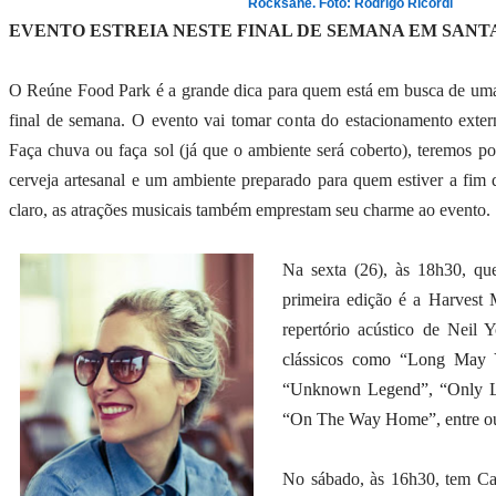
Rocksane. Foto: Rodrigo Ricordi
EVENTO ESTREIA NESTE FINAL DE SEMANA EM SANT
O Reúne Food Park é a grande dica para quem está em busca de uma 
final de semana. O evento vai tomar conta do estacionamento exte
Faça chuva ou faça sol (já que o ambiente será coberto), teremos por
cerveja artesanal e um ambiente preparado para quem estiver a fim 
claro, as atrações musicais também emprestam seu charme ao evento.
Na sexta (26), às 18h30, que
primeira edição é a Harvest M
repertório acústico de Neil
clássicos como “Long May 
“Unknown Legend”, “Only L
“On The Way Home”, entre o
No sábado, às 16h30, tem Ca