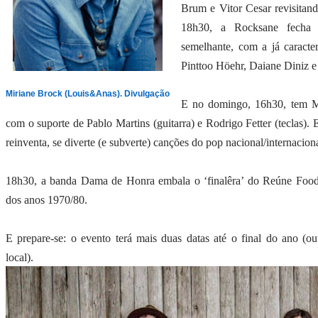
Brum e Vitor Cesar revisitand
18h30, a Rocksane fech
semelhante, com a já caracter
Pinttoo Höehr, Daiane Diniz 
Miriane Brock (Louis&Anas). Divulgação
E no domingo, 16h30, tem 
com o suporte de Pablo Martins (guitarra) e Rodrigo Fetter (teclas). 
reinventa, se diverte (e subverte)
canções do pop nacional/internaciona
18h30, a banda Dama de Honra embala o ‘finalêra’ do Reúne Food
dos anos 1970/80.
E prepare-se: o evento terá mais duas datas até o final do ano (
local).