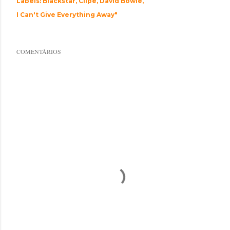
Labels:
Blackstar
Clipe
David Bowie
I Can't Give Everything Away"
COMENTÁRIOS