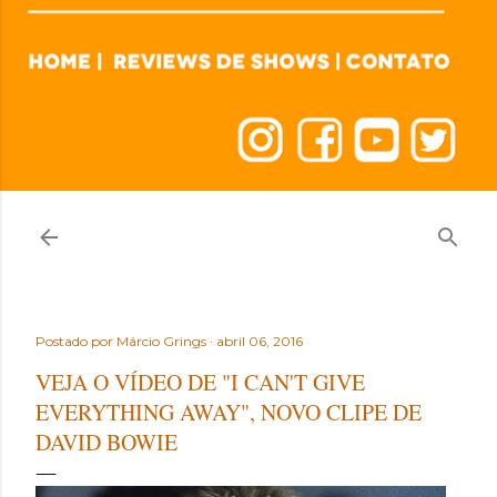
Postado por
Márcio Grings
abril 06, 2016
VEJA O VÍDEO DE "I CAN'T GIVE
EVERYTHING AWAY", NOVO CLIPE DE
DAVID BOWIE