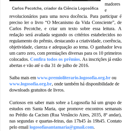
madores
Carlos Pecotche, criador da Ciência Logosófica
e
revolucionários para uma nova docência. Para participar é
preciso ler o livro “O Mecanismo da Vida Consciente”, de
Carlos Pecotche, e criar um texto sobre essa leitura.
A
redação será avaliada segundo os critérios estabelecidos no
regulamento do prêmio, destacando a criatividade, coerência,
objetividade, clareza e adequação ao tema. O ganhador leva
um carro zero, com premiações diversas para os 10 primeiros
colocados.
Confira todos os prêmios
.
As inscrições já estão
abertas e vão até o dia 31 de julho de 2016.
Saiba mais em
www.premioliterario.logosofia.org.br
ou
www.logosofia.org.br
, onde também há disponibilidade de
downloads gratuitos de livros.
Curiosos em saber mais sobre a Logosofia há um grupo de
estudos em Santa Maria, que promove encontros semanais
no Prédio da Cacism (Rua Venâncio Aires, 2035, 8º andar),
nas segundas e quartas-feiras, das 17h45 às 19h45. Contato
pelo email
logosofiasantamaria@gmail.com
.