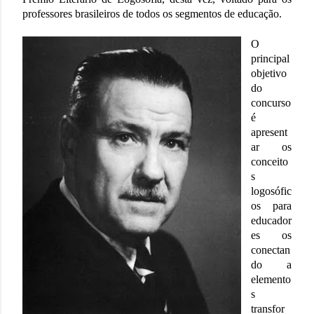
professores brasileiros de todos os segmentos de educação.
O
principal
objetivo
do
concurso
é
apresent
ar os
conceito
s
logosófic
os para
educador
es os
conectan
do a
elemento
s
transfor