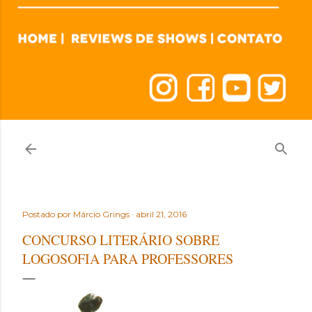
Postado por
Márcio Grings
abril 21, 2016
CONCURSO LITERÁRIO SOBRE
LOGOSOFIA PARA PROFESSORES