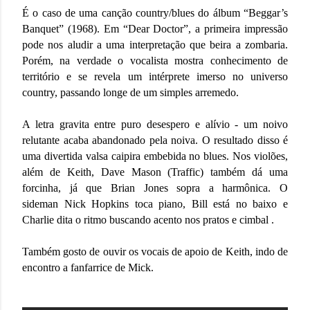
É o caso de uma canção country/blues do álbum “Beggar’s
Banquet” (1968). Em “Dear Doctor”, a primeira impressão
pode nos aludir a uma interpretação que beira a zombaria.
Porém, na verdade o vocalista mostra conhecimento de
território e se revela um intérprete imerso no universo
country, passando longe de um simples arremedo.
A letra gravita entre puro desespero e alívio - um noivo
relutante acaba abandonado pela noiva. O resultado disso é
uma divertida valsa caipira embebida no blues. Nos violões,
além de Keith, Dave Mason (Traffic) também dá uma
forcinha, já que Brian Jones sopra a harmônica. O
sideman
Nick Hopkins toca piano,
Bill está no baixo e
Charlie dita o ritmo buscando acento nos pratos e cimbal .
Também gosto de ouvir os vocais de apoio de Keith, indo de
encontro a fanfarrice de Mick.
#