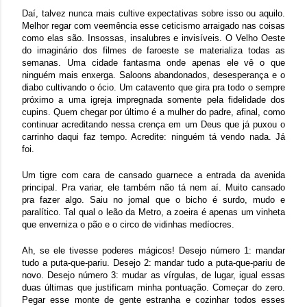
Daí, talvez nunca mais cultive expectativas sobre isso ou aquilo.
Melhor regar com veemência esse ceticismo arraigado nas coisas
como elas são. Insossas, insalubres e invisíveis. O Velho Oeste
do imaginário dos filmes de faroeste se materializa todas as
semanas. Uma cidade fantasma onde apenas ele vê o que
ninguém mais enxerga. Saloons abandonados, desesperança e o
diabo cultivando o ócio. Um catavento que gira pra todo o sempre
próximo a uma igreja impregnada somente pela fidelidade dos
cupins. Quem chegar por último é a mulher do padre, afinal, como
continuar acreditando nessa crença em um Deus que já puxou o
carrinho daqui faz tempo. Acredite: ninguém tá vendo nada. Já
foi.
Um tigre com cara de cansado guarnece a entrada da avenida
principal. Pra variar, ele também não tá nem aí. Muito cansado
pra fazer algo. Saiu no jornal que o bicho é surdo, mudo e
paralítico. Tal qual o leão da Metro, a zoeira é apenas um vinheta
que enverniza o pão e o circo de vidinhas medíocres.
Ah, se ele tivesse poderes mágicos! Desejo número 1: mandar
tudo a puta-que-pariu. Desejo 2: mandar tudo a puta-que-pariu de
novo. Desejo número 3: mudar as vírgulas, de lugar, igual essas
duas últimas que justificam minha pontuação. Começar do zero.
Pegar esse monte de gente estranha e cozinhar todos esses