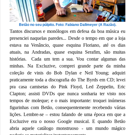
Betão no seu púlpito. Foto: Fabiano Dallmeyer (A Razão).
Tantos discursos e monólogos em defesa da boa música eu
presenciei naquelas paredes... Desde o tempo em que a loja
estava na Venâncio, quase esquina Floriano, até os dias
atuais, na Andradas, quase esquina Serafim, são muitas
histórias. Cada um tem a sua. Vou contar algumas das
minhas.
Na Excluzive, comprei grande parte da minha
coleção de vinis do Bob Dylan e Neil Young; adquiri
praticamente toda a discografia do The Byrds em CD; levei
pra casa camisetas do Pink Floyd, Led Zeppelin, Eric
Clapton; assisti DVDs que nunca sonharia ter visto nos
tempos de moleque; e o mais importante: troquei inúmeras
figurinhas com Betão, consequentemente recebendo várias
lições. Lembre-se – estou falando de uma época em que a
Excluzive era o nosso Google musical. E quando Betão
abria aquele catálogo monstruoso - um mundo mágico