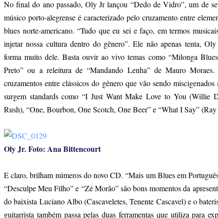
No final do ano passado, Oly Jr lançou “Dedo de Vidro”, um de
músico porto-alegrense é caracterizado pelo cruzamento entre elemen
blues norte-americano. “Tudo que eu sei e faço, em termos musicais
injetar nossa cultura dentro do gênero”. Ele não apenas tenta, Ol
forma muito dele. Basta ouvir ao vivo temas como “Milonga Blue
Preto” ou a releitura de “Mandando Lenha” de Mauro Moraes.
cruzamentos entre clássicos do gênero que vão sendo miscigenados a
surgem standards como “I Just Want Make Love to You (Willie D
Rush), “One, Bourbon, One Scotch, One Beer” e “What I Say” (Ray 
Oly Jr. Foto: Ana Bittencourt
E claro, brilham números do novo CD. “Mais um Blues em Português
“Desculpe Meu Filho” e “Zé Morão” são bons momentos da apresen
do baixista Luciano Albo (Cascaveletes, Tenente Cascavel) e o bater
guitarrista também passa pelas duas ferramentas que utiliza para ex