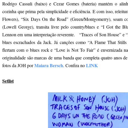
Rodrigo Cassuli (baixo) e Cezar Gomes (bateria) mantém o alin
cozinha que prima pela simplicidade e eficiência. E com isso, relei
Flowers), “Six Days On the Road” (Green/Montgomerry), soam coes
(Lowell George), transita livre pelo country/blues e “I Got the Bl
Lennon em uma interpretação reverente. “Traces of Son House” e “
blues escrachados da Jack. Já canções como “A Flame That Stills
flertam com o blues rock e “Love is Not To Fair” é envernizada n
originalidade são marcas de uma banda que completa quatro anos de 
Maiara Bersch
LINK
fotos da JOH por
. Confira no
Setlist