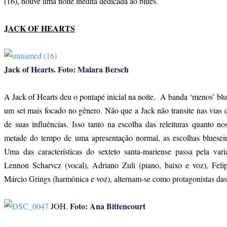
(16), houve uma noite inédita dedicada ao blues.
JACK OF HEARTS
Jack of Hearts. Foto: Maiara Bersch
A Jack of Hearts deu o pontapé inicial na noite. A banda ‘menos’ blu
um set mais focado no gênero. Não que a Jack não transite nas vias d
de suas influências. Isso tanto na escolha das releituras quanto n
metade do tempo de uma apresentação normal, as escolhas blueseir
Uma das características do sexteto santa-mariense passa pela var
Lennon Scharvcz (vocal), Adriano Zuli (piano, baixo e voz), Feli
Márcio Grings (harmônica e voz), alternam-se como protagonistas das
Foto: Ana Bittencourt
JOH.