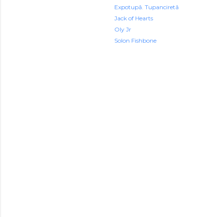
Expotupã. Tupanciretã
Jack of Hearts
Oly Jr
Solon Fishbone