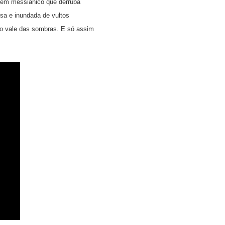
agem messiânico que derruba
osa e inundada de vultos
do vale das sombras. E só assim