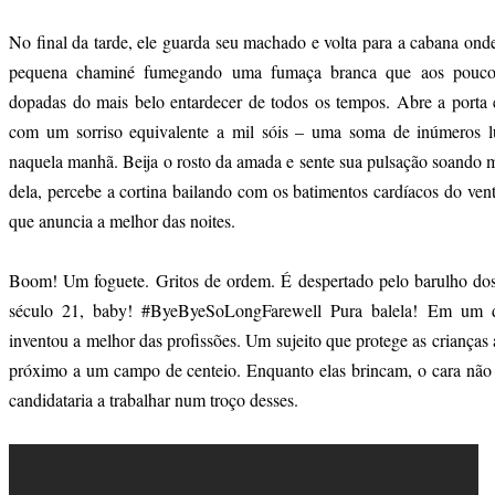
No final da tarde, ele guarda seu machado e volta para a cabana onde
pequena chaminé fumegando uma fumaça branca que aos poucos
dopadas do mais belo entardecer de todos os tempos. Abre a porta 
com um sorriso equivalente a mil sóis – uma soma de inúmeros 
naquela manhã. Beija o rosto da amada e sente sua pulsação soando 
dela, percebe a cortina bailando com os batimentos cardíacos do ven
que anuncia a melhor das noites.
Boom! Um foguete. Gritos de ordem. É despertado pelo barulho dos
século 21, baby! #ByeByeSoLongFarewell Pura balela! Em um de 
inventou a melhor das profissões. Um sujeito que protege as crianças
próximo a um campo de centeio. Enquanto elas brincam, o cara não t
candidataria a trabalhar num troço desses.