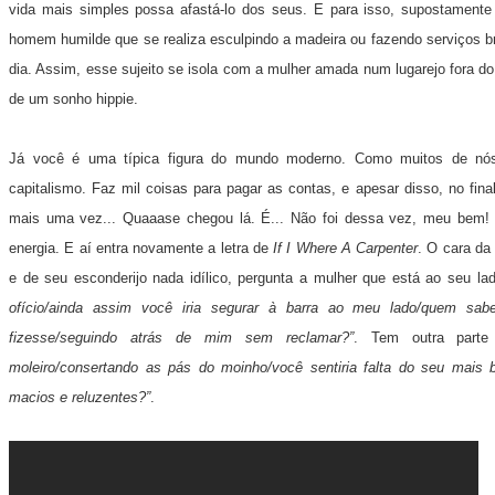
vida mais simples possa afastá-lo dos seus. E para isso, supostamente 
homem humilde que se realiza esculpindo a madeira ou fazendo serviços b
dia. Assim, esse sujeito se isola com a mulher amada num lugarejo fora 
de um sonho hippie.
Já você é uma típica figura do mundo moderno. Como muitos de nós, 
capitalismo. Faz mil coisas para pagar as contas, e apesar disso, no fi
mais uma vez... Quaaase chegou lá. É... Não foi dessa vez, meu bem! 
energia. E aí entra novamente a letra de
If I Where A Carpenter
. O cara da
e de seu esconderijo nada idílico, pergunta a mulher que está ao seu lad
ofício/ainda assim você iria segurar à barra ao meu lado/quem sab
fizesse/seguindo atrás de mim sem reclamar?”
. Tem outra parte
moleiro/consertando as pás do moinho/você sentiria falta do seu mais 
macios e reluzentes?”
.