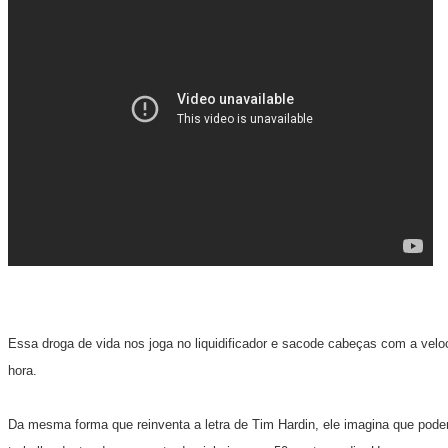
Essa droga de vida nos joga no liquidificador e sacode cabeças com a velo
hora.
Da mesma forma que reinventa a letra de Tim Hardin, ele imagina que poder