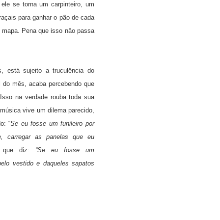
ele se torna um carpinteiro, um
raçais para ganhar o pão de cada
do mapa. Pena que isso não passa
está sujeito a truculência do
nal do mês, acaba percebendo que
Isso na verdade rouba toda sua
 música vive um dilema parecido,
o: “
Se eu fosse um funileiro por
e, carregar as panelas que eu
 que diz:
“Se eu fosse um
belo vestido e daqueles sapatos