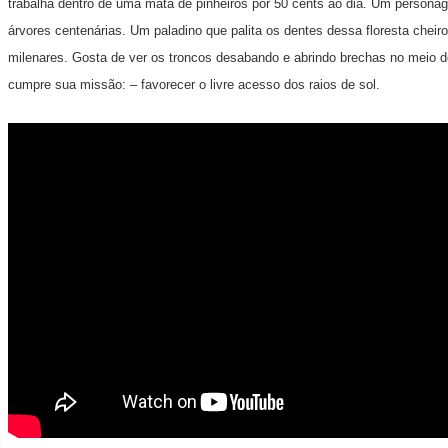
trabalha dentro de uma mata de pinheiros por 50 cents ao dia. Um person
árvores centenárias. Um paladino que palita os dentes dessa floresta cheir
milenares. Gosta de ver os troncos desabando e abrindo brechas no meio 
cumpre sua missão: – favorecer o livre acesso dos raios de sol.