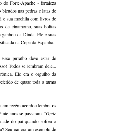
 do Forte-Apache - fortaleza
 bicudos nas pedras e latas de
ld e sua mochila com livros de
as de cinamomo, suas bolitas
e ganhou da Dinda. Ele e suas
assificada na Copa da Espanha.
Esse pirralho deve estar de
so! Todos se lembram dele...
rônica. Ele era o orgulho da
ferido de quase toda a turma
 quem recém acordou lembra os
Vinte anos se passaram. “
Onde
 idade do pai quando sofreu o
rnou? Seu pai era um exemplo de