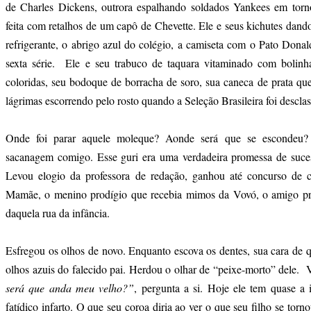
de Charles Dickens, outrora espalhando soldados Yankees em torno
feita com retalhos de um capô de Chevette. Ele e seus kichutes dando
refrigerante, o abrigo azul do colégio, a camiseta com o Pato Dona
sexta série. Ele e seu trabuco de taquara vitaminado com bolinh
coloridas, seu bodoque de borracha de soro, sua caneca de prata qu
lágrimas escorrendo pelo rosto quando a Seleção Brasileira foi descl
Onde foi parar aquele moleque? Aonde será que se escondeu? 
sacanagem comigo. Esse guri era uma verdadeira promessa de suces
Levou elogio da professora de redação, ganhou até concurso de c
Mamãe, o menino prodígio que recebia mimos da Vovó, o amigo pre
daquela rua da infância.
Esfregou os olhos de novo. Enquanto escova os dentes, sua cara de
olhos azuis do falecido pai. Herdou o olhar de “peixe-morto” dele. 
será que anda meu velho?”
, pergunta a si. Hoje ele tem quase a
fatídico infarto. O que seu coroa diria ao ver o que seu filho se to