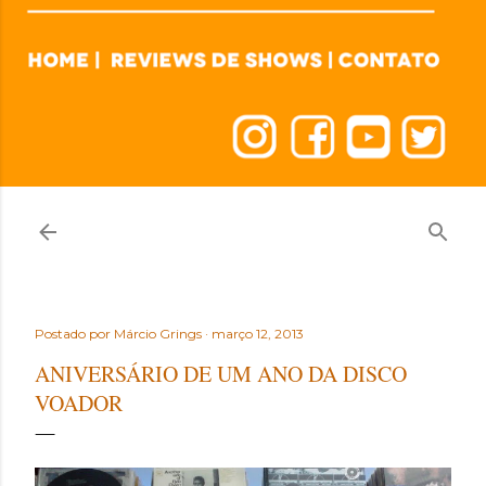
Postado por
Márcio Grings
março 12, 2013
ANIVERSÁRIO DE UM ANO DA DISCO
VOADOR