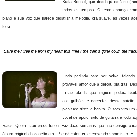
Karla Bonnof, que desde já está no (me
todos os tempos. O tema começa com
piano e sua voz que parece desafiar a melodia, ora suave, às vezes a
letra:
“
Save me / free me from my heart this time / the train’s gone down the track
Linda pedindo para ser salva, faland
provável amor que a deixou pra trás. Depo
Então, ela diz que ninguém poderá liber
aos grilhões e correntes dessa paixã
plenitude triste e bonita. O som vira um
vocal de apoio, solo de guitarra e todo a
Raios! Quem ficou preso fui eu. Faz duas semanas que não consigo parar
álbum original da canção em LP e cá estou eu escrevendo sobre isso. E c