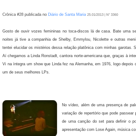
Crônica
#
28
publicada no
Diário de Santa Maria
25.01/2013 | N° 3360
Gosto de ouvir vozes femininas no toca-discos lá de casa. Bate uma s
noites já tive a companhia de Shelby, Emmylou, Nicolette e outras me
tentei elucidar os mistérios dessa relação platônica com minhas garotas. 
Aí chegamos a Linda Ronstadt, cantora norte-americana que, graças à inter
Vi na íntegra um show que Linda fez na Alemanha, em 1976, logo depois 
um de seus melhores LPs.
No vídeo, além de uma presença de pal
variação de repertório que pode passear 
de uma canção do set para definir o p
apresentação com Lose Again, música co