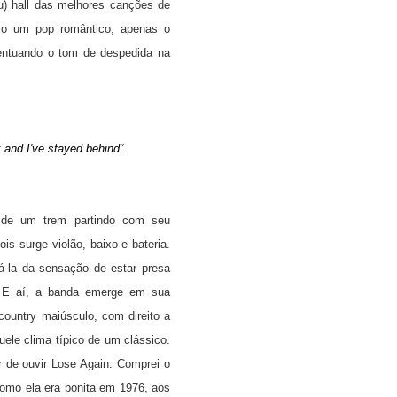
u) hall das melhores canções de
o um pop romântico, apenas o
centuando o tom de despedida na
 and I've stayed behind”.
o de um trem partindo com seu
is surge violão, baixo e bateria.
tá-la da sensação de estar presa
o. E aí, a banda emerge em sua
 country maiúsculo, com direito a
quele clima típico de um clássico.
 de ouvir Lose Again. Comprei o
omo ela era bonita em 1976, aos