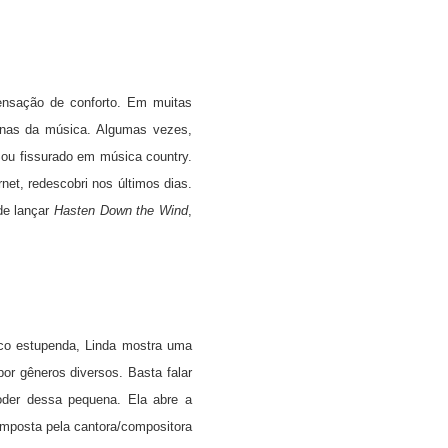
ensação de conforto. Em muitas
ninas da música. Algumas vezes,
Sou fissurado em música country.
net, redescobri nos últimos dias.
de lançar
Hasten Down the Wind
,
co estupenda, Linda mostra uma
por gêneros diversos. Basta falar
oder dessa pequena. Ela abre a
mposta pela cantora/compositora