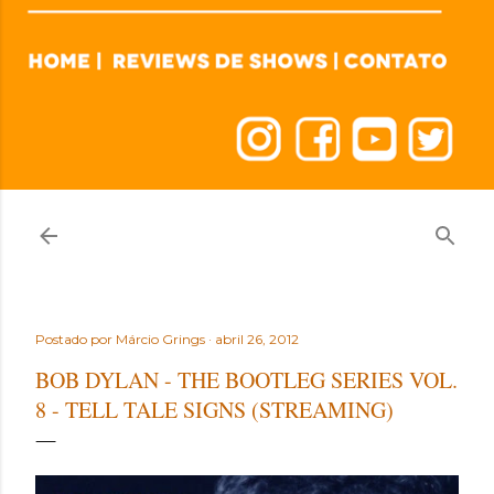
Postado por
Márcio Grings
abril 26, 2012
BOB DYLAN - THE BOOTLEG SERIES VOL.
8 - TELL TALE SIGNS (STREAMING)