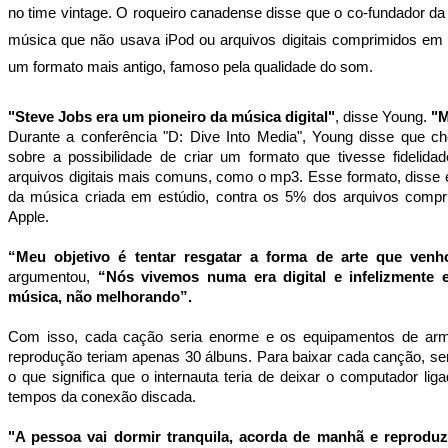
no time vintage. O roqueiro canadense disse que o co-fundador da
música que não usava iPod ou arquivos digitais comprimidos em 
um formato mais antigo, famoso pela qualidade do som.
"Steve Jobs era um pioneiro da música digital"
, disse Young.
"M
Durante a conferência "D: Dive Into Media", Young disse que 
sobre a possibilidade de criar um formato que tivesse fidelid
arquivos digitais mais comuns, como o mp3. Esse formato, disse e
da música criada em estúdio, contra os 5% dos arquivos compr
Apple.
“Meu objetivo é tentar resgatar a forma de arte que venh
argumentou,
“Nós vivemos numa era digital e infelizmente 
música, não melhorando”.
Com isso, cada cação seria enorme e os equipamentos de ar
reprodução teriam apenas 30 álbuns. Para baixar cada canção, se
o que significa que o internauta teria de deixar o computador lig
tempos da conexão discada.
"A pessoa vai dormir tranquila, acorda de manhã e reproduz