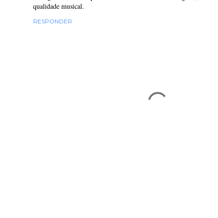
qualidade musical.
RESPONDER
P
o
s