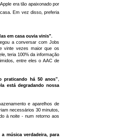
 Apple era tão apaixonado por
casa. Em vez disso, preferia
as em casa ouvia vinis"
.
chegou a conversar com Jobs
ade vinte vezes maior que os
le, teria 100% da informação
imidos, entre eles o AAC de
o praticando há 50 anos”
,
ela está degradando nossa
mazenamento e aparelhos de
riam necessários 30 minutos,
ado à noite - num retorno aos
 a música verdadeira, para