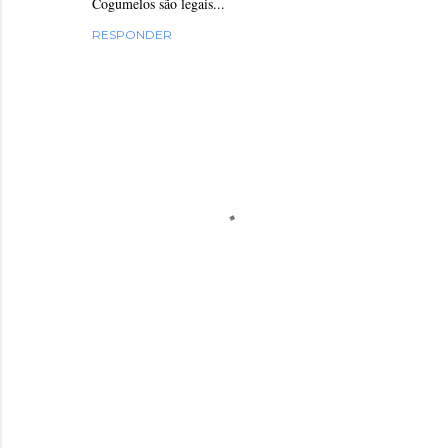
Cogumelos são legais...
RESPONDER
P
o
s