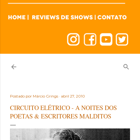
Postado por
Márcio Grings
abril 27, 2010
CIRCUITO ELÉTRICO - A NOITES DOS
POETAS & ESCRITORES MALDITOS