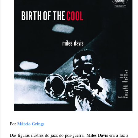
Márcio Grings
Por
Miles Davis
Das figuras ilustres do jazz do pós-guerra,
era a luz a