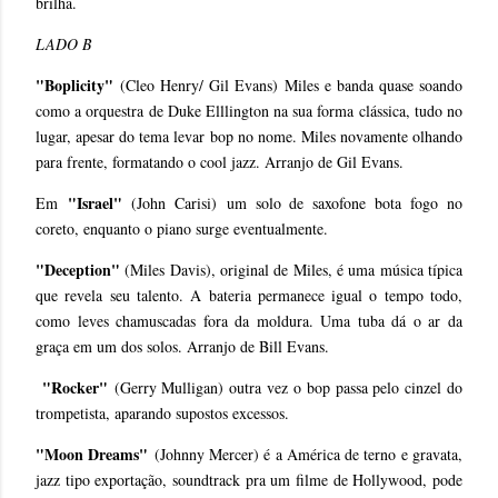
brilha.
LADO B
"Boplicity"
(Cleo Henry/ Gil Evans) Miles e banda quase soando
como a orquestra de Duke Elllington na sua forma clássica, tudo no
lugar, apesar do tema levar bop no nome. Miles novamente olhando
para frente, formatando o cool jazz. Arranjo de Gil Evans.
"Israel"
Em
(John Carisi) um solo de saxofone bota fogo no
coreto, enquanto o piano surge eventualmente.
"Deception"
(Miles Davis), original de Miles, é uma música típica
que revela seu talento. A bateria permanece igual o tempo todo,
como leves chamuscadas fora da moldura. Uma tuba dá o ar da
graça em um dos solos. Arranjo de Bill Evans.
"Rocker"
(Gerry Mulligan) outra vez o bop passa pelo cinzel do
trompetista, aparando supostos excessos.
"Moon Dreams"
(Johnny Mercer) é a América de terno e gravata,
jazz tipo exportação, soundtrack pra um filme de Hollywood, pode