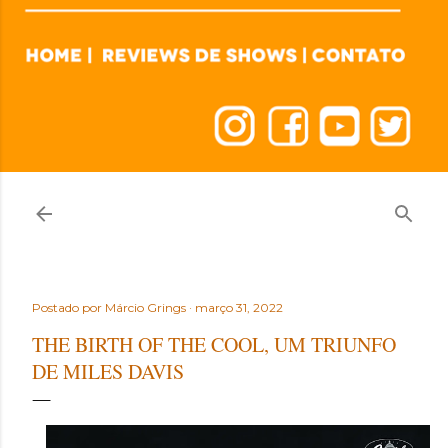
Postado por
Márcio Grings
março 31, 2022
THE BIRTH OF THE COOL, UM TRIUNFO
DE MILES DAVIS