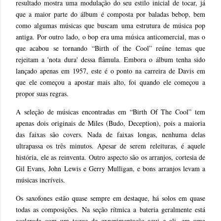
resultado mostra uma modulação do seu estilo inicial de tocar, já
que a maior parte do álbum é composta por baladas bebop, bem
como algumas músicas que buscam uma estrutura de música pop
antiga. Por outro lado, o bop era uma música anticomercial, mas o
que acabou se tornando “Birth of the Cool” reúne temas que
rejeitam a 'nota dura' dessa flâmula. Embora o álbum tenha sido
lançado apenas em 1957, este é o ponto na carreira de Davis em
que ele começou a apostar mais alto, foi quando ele começou a
propor suas regras.
A seleção de músicas encontradas em “Birth Of The Cool” tem
apenas dois originais de Miles (Budo, Deception), pois a maioria
das faixas são covers. Nada de faixas longas, nenhuma delas
ultrapassa os três minutos. Apesar de serem releituras, é aquele
história, ele as reinventa. Outro aspecto são os arranjos, cortesia de
Gil Evans, John Lewis e Gerry Mulligan, e bons arranjos levam a
músicas incríveis.
Os saxofones estão quase sempre em destaque, há solos em quase
todas as composições. Na seção rítmica a bateria geralmente está
acelerada com um toque de experimentação aqui e ali, em uma