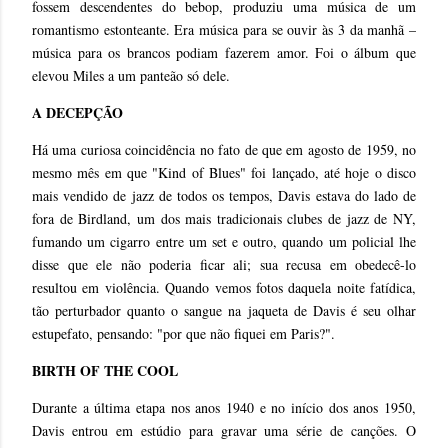
fossem descendentes do bebop, produziu uma música de um
romantismo estonteante. Era música para se ouvir às 3 da manhã –
música para os brancos podiam fazerem amor. Foi o álbum que
elevou Miles a um panteão só dele.
A DECEPÇÃO
Há uma curiosa coincidência no fato de que em agosto de 1959, no
mesmo mês em que "Kind of Blues" foi lançado, até hoje o disco
mais vendido de jazz de todos os tempos, Davis estava do lado de
fora de Birdland, um dos mais tradicionais clubes de jazz de NY,
fumando um cigarro entre um set e outro, quando um policial lhe
disse que ele não poderia ficar ali; sua recusa em obedecê-lo
resultou em violência. Quando vemos fotos daquela noite fatídica,
tão perturbador quanto o sangue na jaqueta de Davis é seu olhar
estupefato, pensando: "por que não fiquei em Paris?".
BIRTH OF THE COOL
Durante a última etapa nos anos 1940 e no início dos anos 1950,
Davis entrou em estúdio para gravar uma série de canções. O