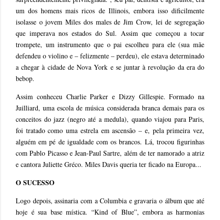
um dos homens mais ricos de Illinois, embora isso dificilmente
isolasse o jovem Miles dos males de Jim Crow, lei de segregação
que imperava nos estados do Sul. Assim que começou a tocar
trompete, um instrumento que o pai escolheu para ele (sua mãe
defendeu o violino e – felizmente – perdeu), ele estava determinado
a chegar à cidade de Nova York e se juntar à revolução da era do
bebop.
Assim conheceu Charlie Parker e Dizzy Gillespie. Formado na
Juilliard, uma escola de música considerada branca demais para os
conceitos do jazz (negro até a medula), quando viajou para Paris,
foi tratado como uma estrela em ascensão – e, pela primeira vez,
alguém em pé de igualdade com os brancos. Lá, trocou figurinhas
com Pablo Picasso e Jean-Paul Sartre, além de ter namorado a atriz
e cantora Juliette Gréco. Miles Davis queria ter ficado na Europa...
O SUCESSO
Logo depois, assinaria com a Columbia e gravaria o álbum que até
hoje é sua base mística. “Kind of Blue”, embora as harmonias