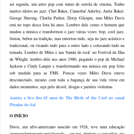
ser seguida, um astro pop com status de estrela de cinema. Tenho
muitos ídolos no jazz: Chet Baker, Cannobal Aderley, Anita Baker,
George Shering, Charlie Parker, Dizzy Gilespie, mas Miles Davis
está no topo dessa lista há anos. Lembro dele como o homem que
mudou a música e transformou o jazz várias vezes: bop, cool jazz,
fusion, bebeu na tradição, mas entortou tudo, seja no jazz acústico e
tradicional, ou virando tudo para o outro lado e colocando tudo na
tomada. Lembro de Miles e sua 'banda de rock' no Festival da Ilha
de Whight, lembro dele nos anos 1980, pegando o pop de Michael
Jackson e Cindy Lauper e transformando sua música em pop feito
sob medida para as FMS. Poucas vezes Miles Davis esteve
desconectado, mesmo com toda a bagunça de sua vida virou em
dados momentos, seja pelo álcool, drogas e paixões violentas.
Assista a live dos 65 anos de The Birth of the Cool no canal
Pitadas do Sal
O INÍCIO
Davis, um afro-americano nascido em 1926, teve uma educação
surpreendentemente privilegiada. , seu pai, dentista e agricultor, era