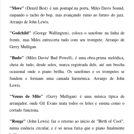
"Move"
(Denzil Best)
é um pontapé na porta, Miles Davis Sound,
raspando o tacho do bop, mas avançando rumo ao futuro do jazz.
Arranjo de John Lewis.
"Godchild"
(George Wallington), coloca o saxofone na linha de
frente, mas Miles entrecorta tudo com seu trompete. Arranjo de
Gerry Mulligan.
"Budo"
(Miles Davis/ Bud Powell), é uma obra-prima melódica,
cheia de tudo, desde solos, marca registrada dele, até um brecha
ocasional onde o piano brilha. Os saxofones e os trompetes se
fundem e formam uma camada harmônica. Arranjo de John
Lewis.
"Venus de Milo"
(Gerry Mulligan) é uma música típica de
arranjador, onde Gil Evans mata todos os leões e ensina como o
cortado funciona.
"Rouge"
(John Lewis)
faz o retorno ao início de "Birth of Cool",
numa essência circular, e é só nessa faixa que o piano finalmente